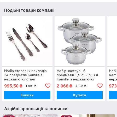
Подібні товари компанії
Набір столових приладів
Набір каструль 6
Набі
24 предметів Kamille з
предметів 1,5 л; 2 л; 3 л.
Kami
нержавіючої сталі
Kamille із нержавіючої
нерж
сталі
пер
995,50
2 068
973
₴
₴
1 991 ₴
4 136 ₴
Купити
Купити
Акційні пропозиції та новинки