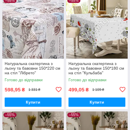
–55%
–55%
Натуральна скатертина з
Натуральна скатертина з
льону та бавовни 150*220 см
льону та бавовни 150*180 см
на стіл "Лібрето"
на стіл "Кульбаба"
Готово до відправки
Готово до відправки
598,95
499,05
₴
₴
1 331 ₴
1 109 ₴
Купити
Купити
–55%
–55%