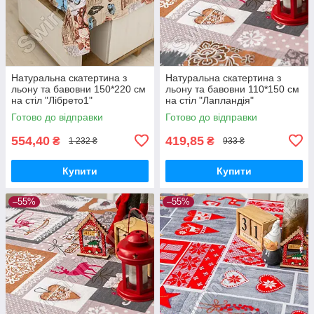
Натуральна скатертина з
Натуральна скатертина з
льону та бавовни 150*220 см
льону та бавовни 110*150 см
на стіл "Лібрето1"
на стіл "Лапландія"
Готово до відправки
Готово до відправки
554,40
419,85
₴
₴
1 232 ₴
933 ₴
Купити
Купити
–55%
–55%