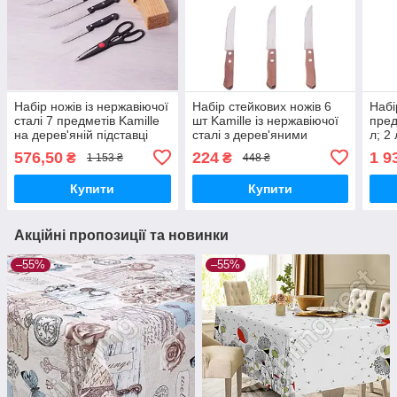
Набір ножів із нержавіючої
Набір стейкових ножів 6
Набі
сталі 7 предметів Kamille
шт Kamille із нержавіючої
пред
на дерев'яній підставці
сталі з дерев'яними
л; 2
ручками
із ч
576,50
224
1 9
₴
₴
1 153 ₴
448 ₴
Купити
Купити
Акційні пропозиції та новинки
–55%
–55%