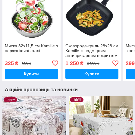
Миска 32х11,5 см Kamille з
Сковорода-гриль 28х28 см
Миск
нержавіючої сталі
Kamille із надміцним
з не
антипригарним покриттям
ILAG з алюмінію.
325
1 250
299
₴
₴
650 ₴
2 500 ₴
Купити
Купити
Акційні пропозиції та новинки
–55%
–55%