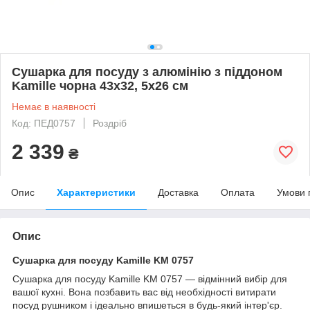
Сушарка для посуду з алюмінію з піддоном
Kamille чорна 43х32, 5х26 см
Немає в наявності
Код: ПЕД0757
Роздріб
2 339
₴
Опис
Характеристики
Доставка
Оплата
Умови 
Опис
Сушарка для посуду Kamille KM 0757
Сушарка для посуду Kamille KM 0757 — відмінний вибір для
вашої кухні. Вона позбавить вас від необхідності витирати
посуд рушником і ідеально впишеться в будь-який інтер'єр.