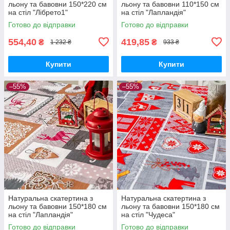
льону та бавовни 150*220 см
льону та бавовни 110*150 см
на стіл "Лібрето1"
на стіл "Лапландія"
Готово до відправки
Готово до відправки
554,40
419,85
₴
₴
1 232 ₴
933 ₴
Купити
Купити
–55%
–55%
Натуральна скатертина з
Натуральна скатертина з
льону та бавовни 150*180 см
льону та бавовни 150*180 см
на стіл "Лапландія"
на стіл "Чудеса"
Готово до відправки
Готово до відправки