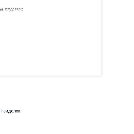
од:
ПЕД0763C
 і виделок.