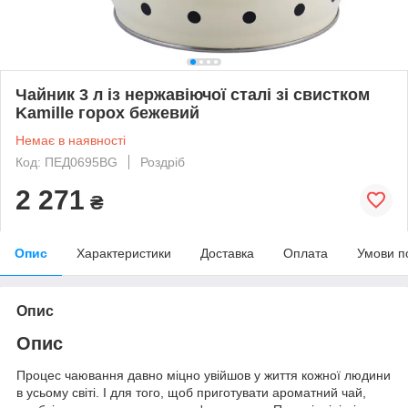
Чайник 3 л із нержавіючої сталі зі свистком
Kamille горох бежевий
Немає в наявності
Код: ПЕД0695BG
Роздріб
2 271
₴
Опис
Характеристики
Доставка
Оплата
Умови п
Опис
Опис
Процес чаювання давно міцно увійшов у життя кожної людини
в усьому світі. І для того, щоб приготувати ароматний чай,