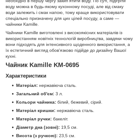
необхідно в першу чергу закип'ятити воду. По суті, підігріти
воду можна в будь-якому кухонному посуді, але від смаку
води залежить і смак напою, тому краще використовувати
спеціально призначену для цих цілей посуду, а саме —
чайники Kamille.
Чайники Kamille виготовлені з високоякісних матеріалів із
використанням новітніх технологій виробництва, завдяки чому
вони підходять для інтенсивного щоденного використання, а
їх естетичний вигляд обов'язково підійде до дизайну Вашої
кухні.
Чайник Kamille KM-0695
Характеристики
Матеріал:
нержавіюча сталь.
Загальний об'єм:
3 л.
Кольори чайника:
білий, бежевий, сірий.
Матеріал кришки:
нержавіюча сталь.
Матеріал ручки:
бакеліт.
Діаметр дна (зовні):
19,5 см.
Висота (з ручкою):
23,5 см.