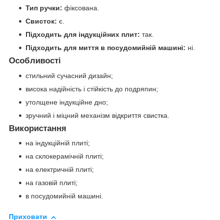
Тип ручки:
фіксована.
Свисток:
є.
Підходить для індукційних плит:
так.
Підходить для миття в посудомийній машині:
ні.
Особливості
стильний сучасний дизайн;
висока надійність і стійкість до подряпин;
утолщене індукційне дно;
зручний і міцний механізм відкриття свистка.
Використання
на індукційній плиті;
на склокерамічній плиті;
на електричній плиті;
на газовій плиті;
в посудомийній машині.
Приховати