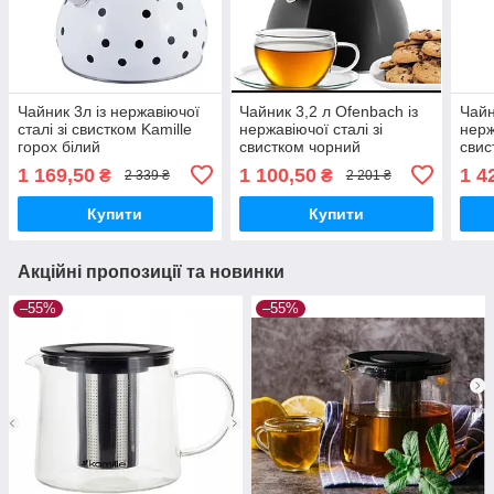
Чайник 3л із нержавіючої
Чайник 3,2 л Ofenbach із
Чайн
сталі зі свистком Kamille
нержавіючої сталі зі
нерж
горох білий
свистком чорний
свис
1 169,50
1 100,50
1 4
₴
₴
2 339 ₴
2 201 ₴
Купити
Купити
Акційні пропозиції та новинки
–55%
–55%