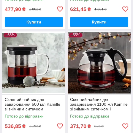
477,90
621,45
₴
₴
1 062 ₴
1 381 ₴
Купити
Купити
–55%
–55%
Скляний чайник для
Скляний чайник для
заварювання 600 мл Kamille
заварювання 1100 мл Kamille
зі знімним ситечком
зі знімним ситечком і
термостійкий
оригінальною ручкою
Готово до відправки
Готово до відправки
536,85
371,70
₴
₴
1 193 ₴
826 ₴