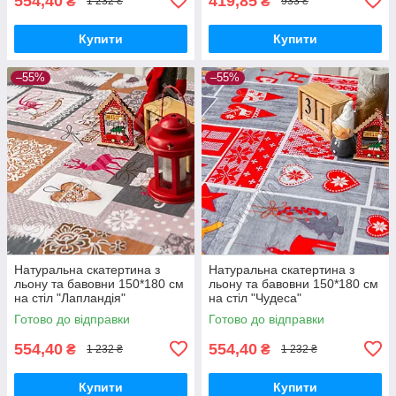
554,40
419,85
₴
₴
1 232 ₴
933 ₴
Купити
Купити
–55%
–55%
Натуральна скатертина з
Натуральна скатертина з
льону та бавовни 150*180 см
льону та бавовни 150*180 см
на стіл "Лапландія"
на стіл "Чудеса"
Готово до відправки
Готово до відправки
554,40
554,40
₴
₴
1 232 ₴
1 232 ₴
Купити
Купити