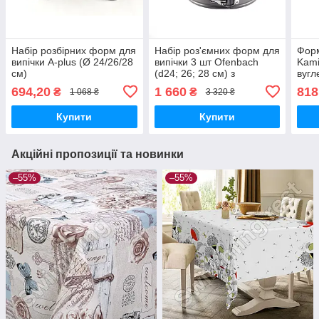
Набір розбірних форм для
Набір роз'ємних форм для
Форм
випічки A-plus (Ø 24/26/28
випічки 3 шт Ofenbach
Kami
см)
(d24; 26; 28 см) з
вугл
вуглецевої сталі
мар
694,20
1 660
818
₴
₴
1 068 ₴
3 320 ₴
Купити
Купити
Акційні пропозиції та новинки
–55%
–55%