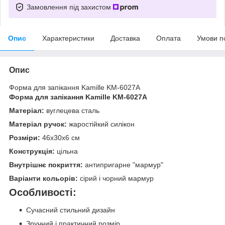
Замовлення під захистом
Опис
Характеристики
Доставка
Оплата
Умови п
Опис
Форма для запікання Kamille KM-6027A
Форма для запікання Kamille KM-6027A
Матеріал:
вуглецева сталь
Матеріал ручок:
жаростійкий силікон
Розміри:
46х30х6 см
Конструкція:
цільна
Внутрішнє покриття:
антипригарне "мармур"
Варіанти кольорів:
сірий і чорний мармур
Особливості:
Сучасний стильний дизайн
Зручний і практичний розмір