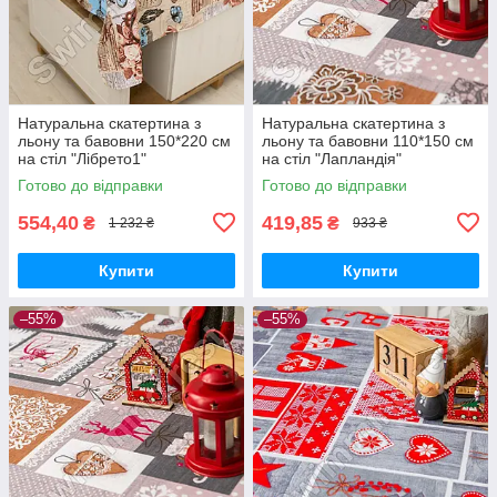
Натуральна скатертина з
Натуральна скатертина з
льону та бавовни 150*220 см
льону та бавовни 110*150 см
на стіл "Лібрето1"
на стіл "Лапландія"
Готово до відправки
Готово до відправки
554,40
419,85
₴
₴
1 232 ₴
933 ₴
Купити
Купити
–55%
–55%