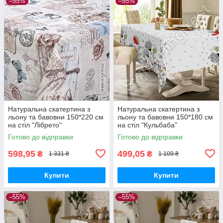
–55%
–55%
Натуральна скатертина з
Натуральна скатертина з
льону та бавовни 150*220 см
льону та бавовни 150*180 см
на стіл "Лібрето"
на стіл "Кульбаба"
Готово до відправки
Готово до відправки
598,95
499,05
₴
₴
1 331 ₴
1 109 ₴
Купити
Купити
–55%
–55%