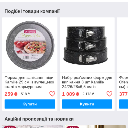
Подібні товари компанії
Форма для запікання піци
Набір роз'ємних форм для
Форм
Kamille 29 см із вуглецевої
випікання 3 шт Kamille
Ofen
сталі з мармуровим
24/26/28х6,5 см із
см) 
покриттям
вуглецевої сталі
259
1 089
377
₴
₴
518 ₴
2 178 ₴
Купити
Купити
Акційні пропозиції та новинки