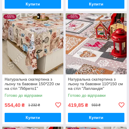
Купити
Купити
–55%
–55%
Натуральна скатертина з
Натуральна скатертина з
льону та бавовни 150*220 см
льону та бавовни 110*150 см
на стіл "Лібрето1"
на стіл "Лапландія"
Готово до відправки
Готово до відправки
554,40
419,85
₴
₴
1 232 ₴
933 ₴
Купити
Купити