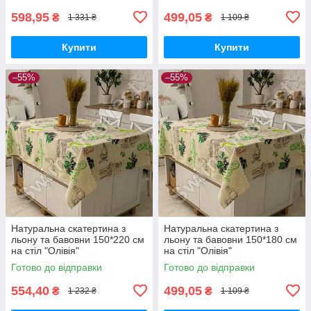
598,95
499,05
₴
₴
1 331 ₴
1 109 ₴
Купити
Купити
–55%
–55%
Натуральна скатертина з
Натуральна скатертина з
льону та бавовни 150*220 см
льону та бавовни 150*180 см
на стіл "Олівія"
на стіл "Олівія"
Готово до відправки
Готово до відправки
554,40
499,05
₴
₴
1 232 ₴
1 109 ₴