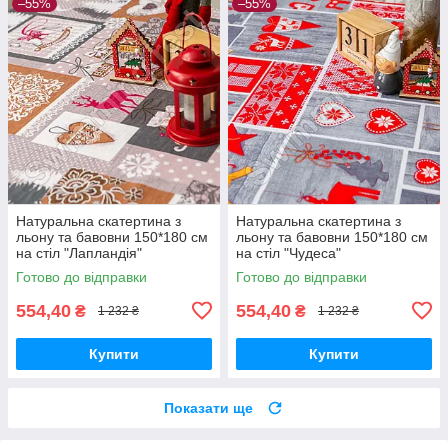
–55%
–55%
Натуральна скатертина з
Натуральна скатертина з
льону та бавовни 150*180 см
льону та бавовни 150*180 см
на стіл "Лапландія"
на стіл "Чудеса"
Готово до відправки
Готово до відправки
554,40
554,40
₴
₴
1 232 ₴
1 232 ₴
Купити
Купити
Показати ще