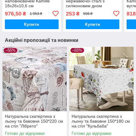
наповнювачем Kamille
нержавіючої сталі з
Kami
18х26х10,6 см
силіконовим дном
вугл
мар
976,50
253
818
₴
₴
1 953 ₴
506 ₴
Купити
Купити
Акційні пропозиції та новинки
–55%
–55%
Натуральна скатертина з
Натуральна скатертина з
льону та бавовни 150*220 см
льону та бавовни 150*180 см
на стіл "Лібрето"
на стіл "Кульбаба"
Готово до відправки
Готово до відправки