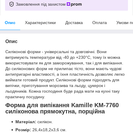
Замовлення під захистом
Опис
Характеристики
Доставка
Оплата
Умови п
Опис
Силіконові форми - універсальні та довговічні. Вони
витримують температури від -40 до +230°C, тому їх можна
використовувати як для заморожування, так і для випікання.
До силіконових форм не прилипає тісто, вони мають чудові
антипригарні властивості, а їхня пластичність дозволяє легко
виймати готовий продукт. Силіконові форми підходять для
випічки, приготування морозива та льоду, цукерок і
льодяників. Кожна господиня буде рада мати на кухні таку
практичну посудину.
Форма для випікання Kamille KM-7760
силіконова прямокутна, порційна
Матеріал:
силікон.
Розмір:
26,4х18,2х3,6 см.