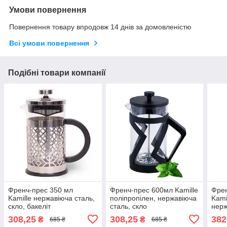
Умови повернення
Повернення товару впродовж 14 днів за домовленістю
Всі умови повернення
Подібні товари компанії
Френч-прес 350 мл
Френч-прес 600мл Kamille
Фре
Kamille нержавіюча сталь,
поліпропілен, нержавіюча
Kami
скло, бакеліт
сталь, скло
нерж
308,25
308,25
382
₴
₴
685 ₴
685 ₴