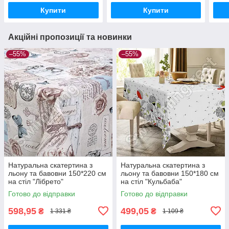
Купити
Купити
Акційні пропозиції та новинки
–55%
–55%
Натуральна скатертина з
Натуральна скатертина з
льону та бавовни 150*220 см
льону та бавовни 150*180 см
на стіл "Лібрето"
на стіл "Кульбаба"
Готово до відправки
Готово до відправки
598,95
499,05
₴
₴
1 331 ₴
1 109 ₴