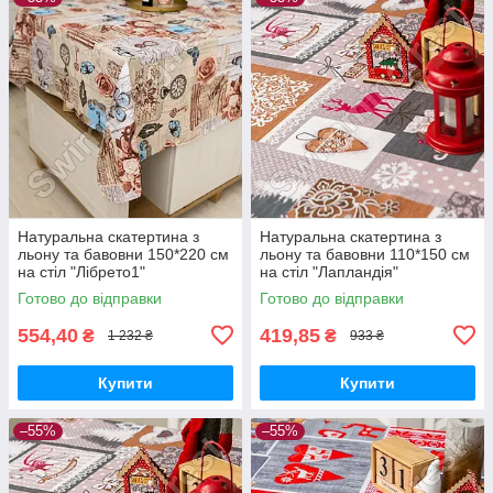
Натуральна скатертина з
Натуральна скатертина з
льону та бавовни 150*220 см
льону та бавовни 110*150 см
на стіл "Лібрето1"
на стіл "Лапландія"
Готово до відправки
Готово до відправки
554,40
419,85
₴
₴
1 232 ₴
933 ₴
Купити
Купити
–55%
–55%