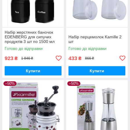
Набір жерстяних баночок
EDENBERG для сипучих
Набір перцемолок Kamille 2
продуктів 3 шт по 1500 мл
шт
модерн
Готово до відправки
Готово до відправки
923
433
₴
₴
1 846 ₴
866 ₴
Купити
Купити
–50%
–50%