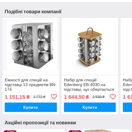
Подібні товари компанії
Ємності для спецій на
Набір для спецій
Набі
підставці 13 предметів BN-
Edenberg EB-4030 на
Eden
174
підставці, що обертається
підс
17 предметів (Квадратна)
17 п
1 151,15
1 644,50
1 6
₴
₴
1 771 ₴
2 530 ₴
Купити
Купити
Акційні пропозиції та новинки