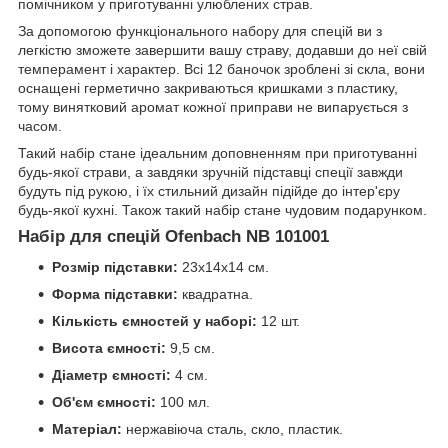
помічником у приготуванні улюблених страв.
За допомогою функціонального набору для спецій ви з
легкістю зможете завершити вашу страву, додавши до неї свій
темперамент і характер. Всі 12 баночок зроблені зі скла, вони
оснащені герметично закриваються кришками з пластику,
тому винятковий аромат кожної приправи не випарується з
часом.
Такий набір стане ідеальним доповненням при приготуванні
будь-якої страви, а завдяки зручній підставці спеції завжди
будуть під рукою, і їх стильний дизайн підійде до інтер'єру
будь-якої кухні. Також такий набір стане чудовим подарунком.
Набір для спецій Ofenbach NB 101001
Розмір підставки:
23х14х14 см.
Форма підставки:
квадратна.
Кількість ємностей у наборі:
12 шт.
Висота ємності:
9,5 см.
Діаметр ємності:
4 см.
Об'єм ємності:
100 мл.
Матеріал:
нержавіюча сталь, скло, пластик.