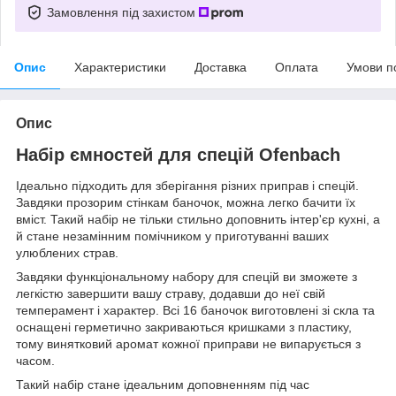
Замовлення під захистом
Опис
Характеристики
Доставка
Оплата
Умови п
Опис
Набір ємностей для спецій Ofenbach
Ідеально підходить для зберігання різних приправ і спецій.
Завдяки прозорим стінкам баночок, можна легко бачити їх
вміст. Такий набір не тільки стильно доповнить інтер'єр кухні, а
й стане незамінним помічником у приготуванні ваших
улюблених страв.
Завдяки функціональному набору для спецій ви зможете з
легкістю завершити вашу страву, додавши до неї свій
темперамент і характер. Всі 16 баночок виготовлені зі скла та
оснащені герметично закриваються кришками з пластику,
тому винятковий аромат кожної приправи не випарується з
часом.
Такий набір стане ідеальним доповненням під час