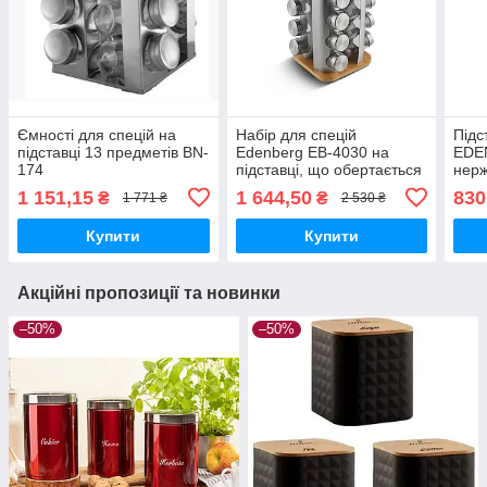
Ємності для спецій на
Набір для спецій
Підс
підставці 13 предметів BN-
Edenberg EB-4030 на
EDEN
174
підставці, що обертається
нерж
17 предметів (Квадратна)
1 151,15
1 644,50
830
₴
₴
1 771 ₴
2 530 ₴
Купити
Купити
Акційні пропозиції та новинки
–50%
–50%