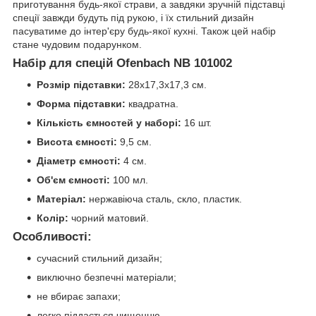
приготування будь-якої страви, а завдяки зручній підставці
спеції завжди будуть під рукою, і їх стильний дизайн
пасуватиме до інтер'єру будь-якої кухні. Також цей набір
стане чудовим подарунком.
Набір для спецій Ofenbach NB 101002
Розмір підставки:
28х17,3х17,3 см.
Форма підставки:
квадратна.
Кількість ємностей у наборі:
16 шт.
Висота ємності:
9,5 см.
Діаметр ємності:
4 см.
Об'єм ємності:
100 мл.
Матеріал:
нержавіюча сталь, скло, пластик.
Колір:
чорний матовий.
Особливості:
сучасний стильний дизайн;
виключно безпечні матеріали;
не вбирає запахи;
легко піддається чищенню.