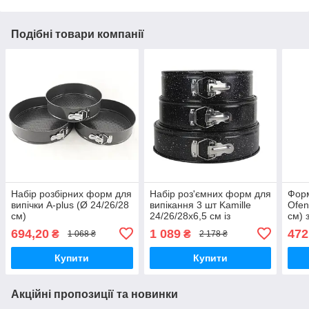
Подібні товари компанії
Набір розбірних форм для
Набір роз'ємних форм для
Форм
випічки A-plus (Ø 24/26/28
випікання 3 шт Kamille
Ofen
см)
24/26/28х6,5 см із
см) 
вуглецевої сталі
694,20
1 089
472
₴
₴
1 068 ₴
2 178 ₴
Купити
Купити
Акційні пропозиції та новинки