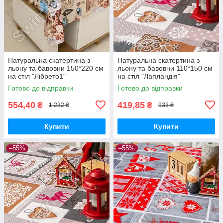
Натуральна скатертина з
Натуральна скатертина з
льону та бавовни 150*220 см
льону та бавовни 110*150 см
на стіл "Лібрето1"
на стіл "Лапландія"
Готово до відправки
Готово до відправки
554,40
419,85
₴
₴
1 232 ₴
933 ₴
Купити
Купити
–55%
–55%