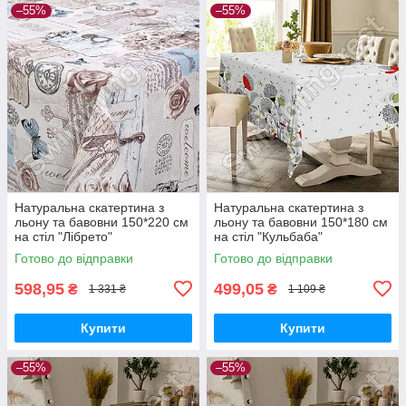
–55%
–55%
Натуральна скатертина з
Натуральна скатертина з
льону та бавовни 150*220 см
льону та бавовни 150*180 см
на стіл "Лібрето"
на стіл "Кульбаба"
Готово до відправки
Готово до відправки
598,95
499,05
₴
₴
1 331 ₴
1 109 ₴
Купити
Купити
–55%
–55%