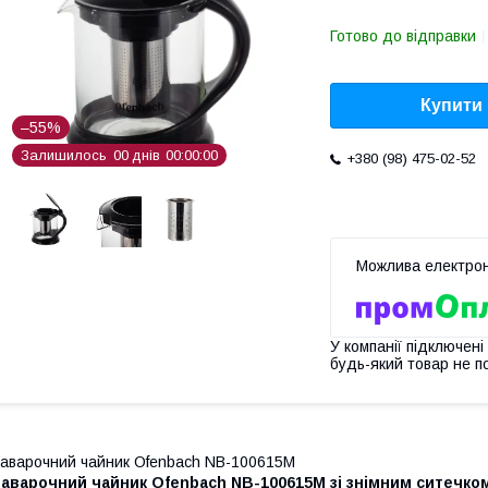
Готово до відправки
Купити
–55%
Залишилось
0
0
днів
0
0
0
0
0
0
+380 (98) 475-02-52
У компанії підключені
будь-який товар не п
аварочний чайник Ofenbach NB-100615M
Заварочний чайник Ofenbach NB-100615M зі знімним ситечко