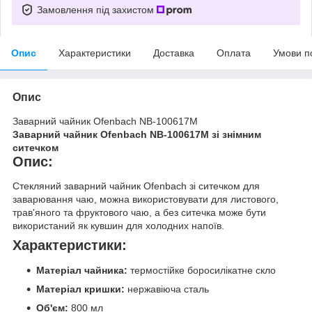
Замовлення під захистом
Опис
Характеристики
Доставка
Оплата
Умови п
Опис
Заварний чайник Ofenbach NB-100617M
Заварний чайник Ofenbach NB-100617M зі знімним
ситечком
Опис:
Стекляний заварний чайник Ofenbach зі ситечком для
заварювання чаю, можна використовувати для листового,
трав'яного та фруктового чаю, а без ситечка може бути
використаний як кувшин для холодних напоїв.
Характеристики:
Матеріал чайника:
термостійке боросилікатне скло
Матеріал кришки:
нержавіюча сталь
Об'єм:
800 мл