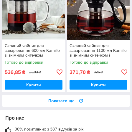
Скляний чайник для
Скляний чайник для
заварювання 600 мл Kamille
заварювання 1100 мл Kamille
зі знімним ситечком
зі знімним ситечком і
термостійкий
оригінальною ручкою
Готово до відправки
Готово до відправки
536,85
371,70
₴
₴
1 193 ₴
826 ₴
Купити
Купити
Показати ще
Про нас
90% позитивних з 387 відгуків за рік