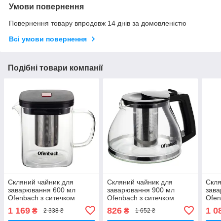
Умови повернення
Повернення товару впродовж 14 днів за домовленістю
Всі умови повернення
Подібні товари компанії
Скляний чайник для
Скляний чайник для
Скля
заварювання 600 мл
заварювання 900 мл
зава
Ofenbach з ситечком
Ofenbach з ситечком
Ofen
1 169
826
1 0
₴
₴
2 338 ₴
1 652 ₴