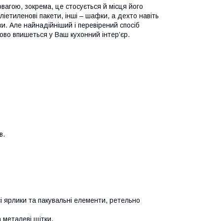
овагою, зокрема, це стосується й місця його
ліетиленові пакети, інші – шафки, а дехто навіть
ки. Але найнадійніший і перевірений спосіб
дово впишеться у Ваш кухонний інтер’єр.
в.
 ярлики та пакувальні елементи, ретельно
 металеві щітки.