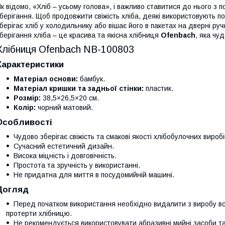
к відомо, «Хліб – усьому голова», і важливо ставитися до нього з п
берігання. Щоб продовжити свіжість хліба, деякі використовують по
берігає хліб у холодильнику або вішає його в пакетах на дверні руч
берігання хліба – це красива та якісна хлібниця
Ofenbach
, яка чу
Хлібниця Ofenbach NB-100803
Характеристики
Матеріал основи:
бамбук.
Матеріал кришки та задньої стінки:
пластик.
Розмір:
38,5×26,5×20 см.
Колір:
чорний матовий.
Особливості
Чудово зберігає свіжість та смакові якості хлібобулочних виробі
Сучасний естетичний дизайн.
Висока міцність і довговічність.
Простота та зручність у використанні.
Не придатна для миття в посудомийній машині.
Догляд
Перед початком використання необхідно видалити з виробу всі
протерти хлібницю.
Не рекомендується використовувати абразивні мийні засоби та