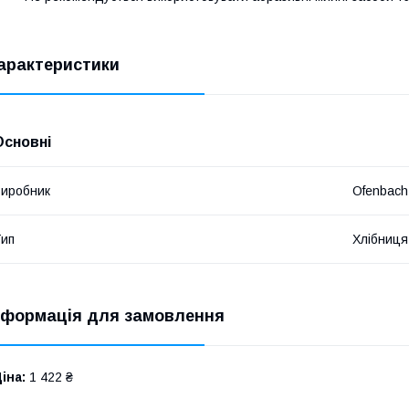
арактеристики
Основні
иробник
Ofenbach
ип
Хлібниця
нформація для замовлення
іна:
1 422 ₴