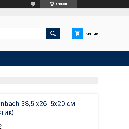
Кошик
Кошик
nbach 38,5 х26, 5х20 см
стик)
₴