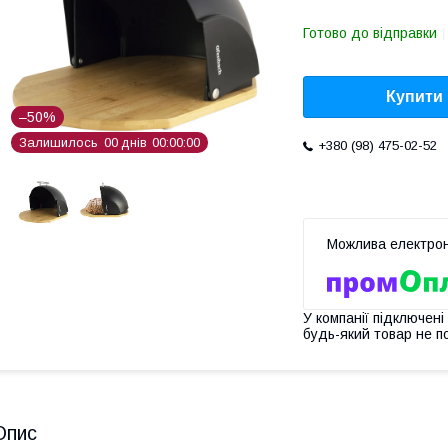
Готово до відправки
Купити
–50%
Залишилось
0
0
днів
0
0
0
0
0
0
+380 (98) 475-02-52
У компанії підключені
будь-який товар не п
Опис