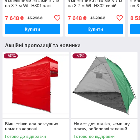
з москітними сітками 3.7 м
з москітними сітками 3.7 м
з мо
на 3.7 м WL-H801 хакі
на 3.7 м WL-H802 синій
на 3
7 648
7 648
8 5
₴
₴
15 296 ₴
15 296 ₴
Купити
Купити
Акційні пропозиції та новинки
–50%
–50%
Бічні стінки для розсувних
Намет для пікніка, кемпінгу,
наметів червоні
пляжу, риболовлі зелений
Готово до відправки
Готово до відправки