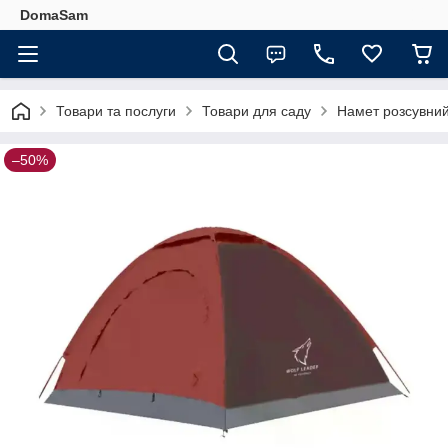
DomaSam
Товари та послуги
Товари для саду
Намет розсувний
–50%