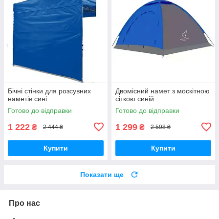
Бічні стінки для розсувних
Двомісний намет з москітною
наметів сині
сіткою синій
Готово до відправки
Готово до відправки
1 222
1 299
₴
₴
2 444 ₴
2 598 ₴
Купити
Купити
Показати ще
Про нас