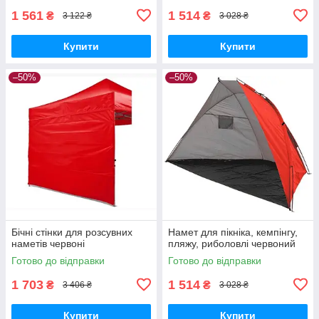
1 561
1 514
₴
₴
3 122 ₴
3 028 ₴
Купити
Купити
–50%
–50%
Бічні стінки для розсувних
Намет для пікніка, кемпінгу,
наметів червоні
пляжу, риболовлі червоний
Готово до відправки
Готово до відправки
1 703
1 514
₴
₴
3 406 ₴
3 028 ₴
Купити
Купити