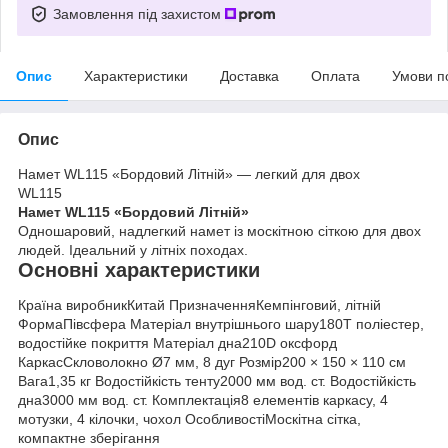
Замовлення під захистом
Опис
Характеристики
Доставка
Оплата
Умови п
Опис
Намет WL115 «Бордовий Літній» — легкий для двох
WL115
Намет WL115 «Бордовий Літній»
Одношаровий, надлегкий намет із москітною сіткою для двох
людей. Ідеальний у літніх походах.
Основні характеристики
Країна виробникКитай ПризначенняКемпінговий, літній
ФормаПівсфера Матеріал внутрішнього шару180T поліестер,
водостійке покриття Матеріал дна210D оксфорд
КаркасСкловолокно Ø7 мм, 8 дуг Розмір200 × 150 × 110 см
Вага1,35 кг Водостійкість тенту2000 мм вод. ст. Водостійкість
дна3000 мм вод. ст. Комплектація8 елементів каркасу, 4
мотузки, 4 кілочки, чохол ОсобливостіМоскітна сітка,
компактне зберігання