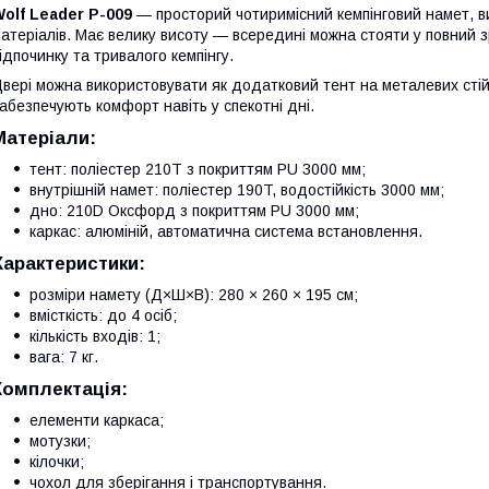
olf Leader P-009
— просторий чотиримісний кемпінговий намет, в
атеріалів. Має велику висоту — всередині можна стояти у повний з
ідпочинку та тривалого кемпінгу.
вері можна використовувати як додатковий тент на металевих стій
абезпечують комфорт навіть у спекотні дні.
Матеріали:
тент: поліестер 210T з покриттям PU 3000 мм;
внутрішній намет: поліестер 190T, водостійкість 3000 мм;
дно: 210D Оксфорд з покриттям PU 3000 мм;
каркас: алюміній, автоматична система встановлення.
Характеристики:
розміри намету (Д×Ш×В): 280 × 260 × 195 см;
вмісткість: до 4 осіб;
кількість входів: 1;
вага: 7 кг.
Комплектація:
елементи каркаса;
мотузки;
кілочки;
чохол для зберігання і транспортування.