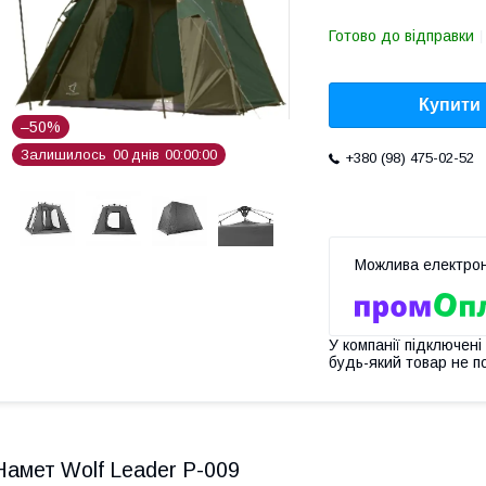
Готово до відправки
Купити
–50%
Залишилось
0
0
днів
0
0
0
0
0
0
+380 (98) 475-02-52
У компанії підключені
будь-який товар не п
Намет Wolf Leader P-009