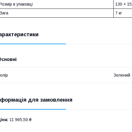
Розмір в упаковці
130 × 15
Вага
7 кг
арактеристики
Основні
олір
Зелений
нформація для замовлення
іна:
11 965,50 ₴