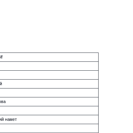
lf
в
й
ова
ий намет