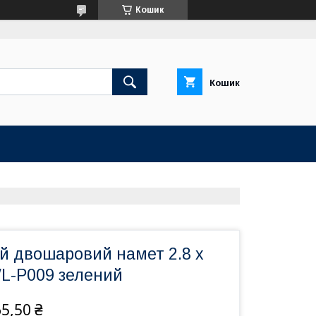
Кошик
Кошик
й двошаровий намет 2.8 х
WL-P009 зелений
5,50 ₴