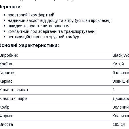
Переваги:
просторий і комфортний;
надійний захист від дощу та вітру (усі шви проклеєні);
швидке та просте встановлення;
компактний при зберіганні та транспортуванні;
вентиляційні вікна та зручний тамбур.
Основні характеристики:
Виробник
Black Wo
Країна
Китай
Гарантія
6 місяці
Каркас
Зовнішні
Кількість кімнат
1
Кількість шарів
Двошар
Колір
Зелений
Форма
Класичн
Висота
195 см