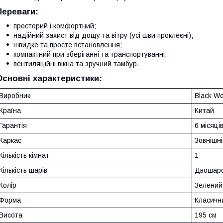
Переваги:
просторий і комфортний;
надійний захист від дощу та вітру (усі шви проклеєні);
швидке та просте встановлення;
компактний при зберіганні та транспортуванні;
вентиляційні вікна та зручний тамбур.
Основні характеристики:
Виробник
Black Wo
Країна
Китай
Гарантія
6 місяці
Каркас
Зовнішні
Кількість кімнат
1
Кількість шарів
Двошар
Колір
Зелений
Форма
Класичн
Висота
195 см