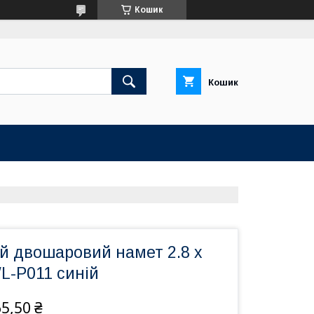
Кошик
Кошик
й двошаровий намет 2.8 х
WL-P011 синій
5,50 ₴