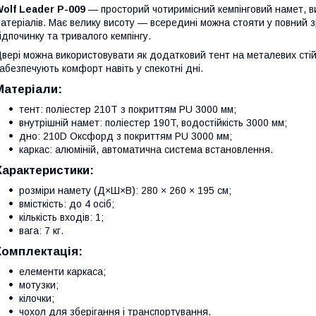
olf Leader P-009
— просторий чотиримісний кемпінговий намет, в
атеріалів. Має велику висоту — всередині можна стояти у повний з
ідпочинку та тривалого кемпінгу.
вері можна використовувати як додатковий тент на металевих стій
абезпечують комфорт навіть у спекотні дні.
Матеріали:
тент: поліестер 210T з покриттям PU 3000 мм;
внутрішній намет: поліестер 190T, водостійкість 3000 мм;
дно: 210D Оксфорд з покриттям PU 3000 мм;
каркас: алюміній, автоматична система встановлення.
Характеристики:
розміри намету (Д×Ш×В): 280 × 260 × 195 см;
вмісткість: до 4 осіб;
кількість входів: 1;
вага: 7 кг.
Комплектація:
елементи каркаса;
мотузки;
кілочки;
чохол для зберігання і транспортування.