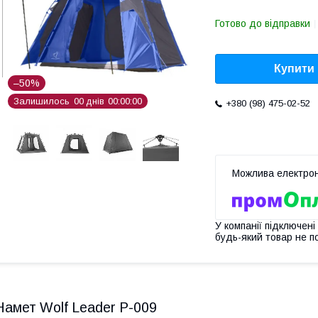
Готово до відправки
Купити
–50%
Залишилось
0
0
днів
0
0
0
0
0
0
+380 (98) 475-02-52
У компанії підключені
будь-який товар не п
Намет Wolf Leader P-009