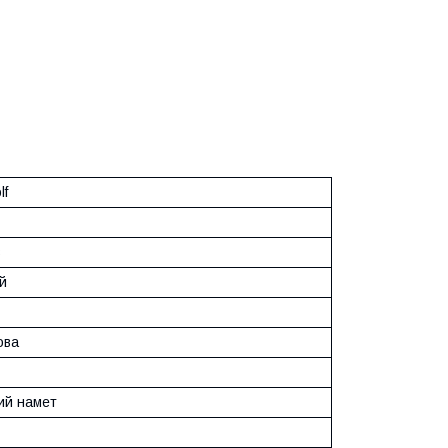
lf
в
й
ова
ий намет