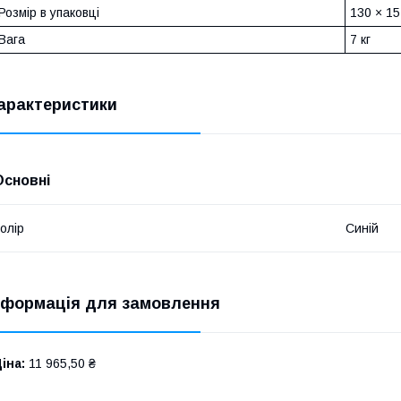
Розмір в упаковці
130 × 15
Вага
7 кг
арактеристики
Основні
олір
Синій
нформація для замовлення
іна:
11 965,50 ₴