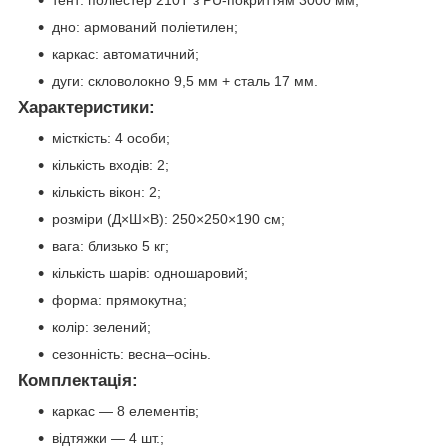
тент: поліестер 210T з PU-покриттям 3000 мм;
дно: армований поліетилен;
каркас: автоматичний;
дуги: скловолокно 9,5 мм + сталь 17 мм.
Характеристики:
місткість: 4 особи;
кількість входів: 2;
кількість вікон: 2;
розміри (Д×Ш×В): 250×250×190 см;
вага: близько 5 кг;
кількість шарів: одношаровий;
форма: прямокутна;
колір: зелений;
сезонність: весна–осінь.
Комплектація:
каркас — 8 елементів;
відтяжки — 4 шт.;