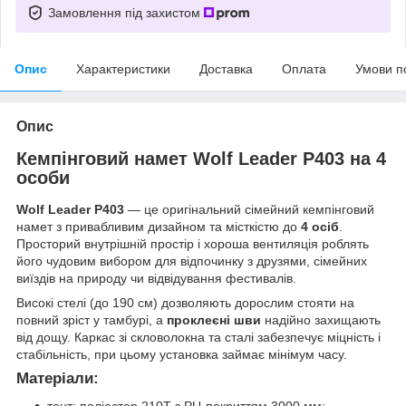
Замовлення під захистом
Опис
Характеристики
Доставка
Оплата
Умови п
Опис
Кемпінговий намет Wolf Leader P403 на 4
особи
Wolf Leader P403
— це оригінальний сімейний кемпінговий
намет з привабливим дизайном та місткістю до
4 осіб
.
Просторий внутрішній простір і хороша вентиляція роблять
його чудовим вибором для відпочинку з друзями, сімейних
виїздів на природу чи відвідування фестивалів.
Високі стелі (до 190 см) дозволяють дорослим стояти на
повний зріст у тамбурі, а
проклеєні шви
надійно захищають
від дощу. Каркас зі скловолокна та сталі забезпечує міцність і
стабільність, при цьому установка займає мінімум часу.
Матеріали: