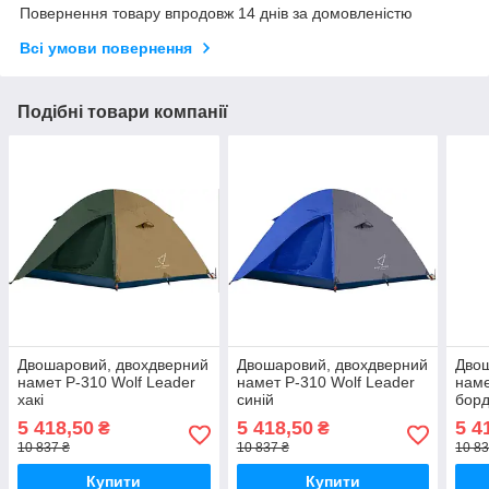
Повернення товару впродовж 14 днів за домовленістю
Всі умови повернення
Подібні товари компанії
Двошаровий, двохдверний
Двошаровий, двохдверний
Двош
намет P-310 Wolf Leader
намет P-310 Wolf Leader
наме
хакі
синій
бор
5 418,50
5 418,50
5 4
₴
₴
10 837 ₴
10 837 ₴
10 83
Купити
Купити