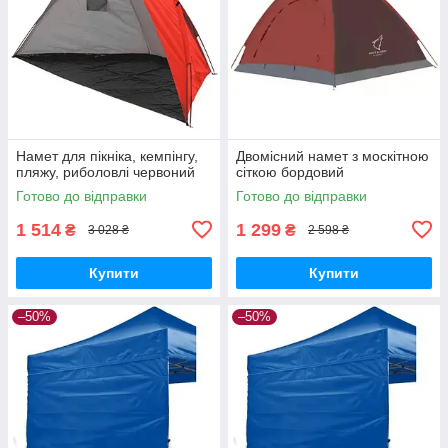
Намет для пікніка, кемпінгу,
Двомісний намет з москітною
пляжу, риболовлі червоний
сіткою бордовий
Готово до відправки
Готово до відправки
1 514
1 299
₴
₴
3 028 ₴
2 598 ₴
Купити
Купити
–50%
–50%