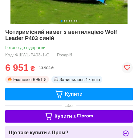
Чотиримісний намет з вентиляцією Wolf
Leader P403 синій
Готово до відправки
Код: ФШWL-P403-1-С
Роздріб
6 951
₴
13 902 ₴
Економія
6951 ₴
Залишилось
17 днів
Купити
або
Купити з
Що таке купити з Пром?