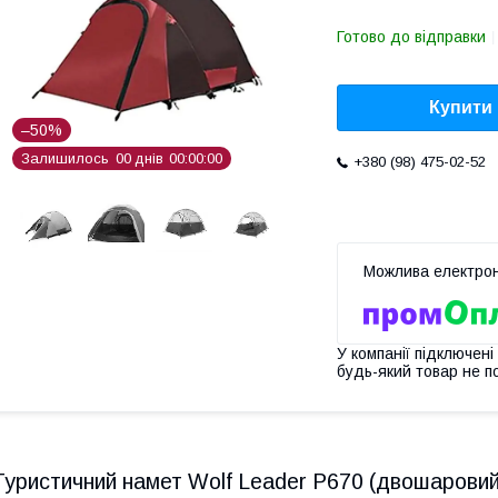
Готово до відправки
Купити
–50%
Залишилось
0
0
днів
0
0
0
0
0
0
+380 (98) 475-02-52
У компанії підключені
будь-який товар не п
Туристичний намет Wolf Leader P670 (двошаровий