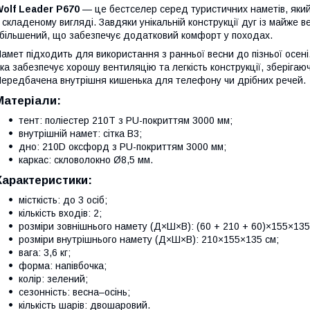
olf Leader P670
— це бестселер серед туристичних наметів, який 
 складеному вигляді. Завдяки унікальній конструкції дуг із майже 
більшений, що забезпечує додатковий комфорт у походах.
амет підходить для використання з ранньої весни до пізньої осені
ка забезпечує хорошу вентиляцію та легкість конструкції, зберігаюч
ередбачена внутрішня кишенька для телефону чи дрібних речей.
Матеріали:
тент: поліестер 210T з PU-покриттям 3000 мм;
внутрішній намет: сітка B3;
дно: 210D оксфорд з PU-покриттям 3000 мм;
каркас: скловолокно Ø8,5 мм.
Характеристики:
місткість: до 3 осіб;
кількість входів: 2;
розміри зовнішнього намету (Д×Ш×В): (60 + 210 + 60)×155×135
розміри внутрішнього намету (Д×Ш×В): 210×155×135 см;
вага: 3,6 кг;
форма: напівбочка;
колір: зелений;
сезонність: весна–осінь;
кількість шарів: двошаровий.