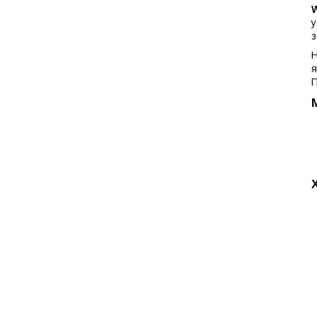
W
у
з
Н
я
П