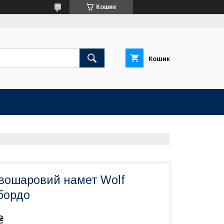
Кошик
Кошик
вошаровий намет Wolf
бордо
₴