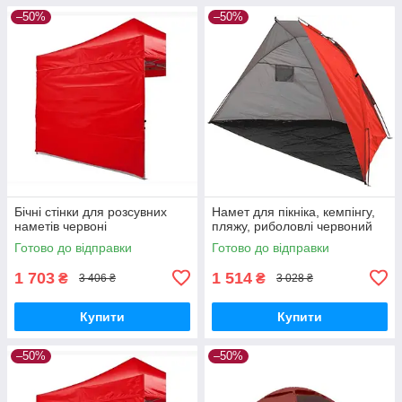
–50%
–50%
Бічні стінки для розсувних
Намет для пікніка, кемпінгу,
наметів червоні
пляжу, риболовлі червоний
Готово до відправки
Готово до відправки
1 703
1 514
₴
₴
3 406 ₴
3 028 ₴
Купити
Купити
–50%
–50%