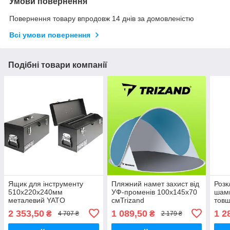
Умови повернення
Повернення товару впродовж 14 днів за домовленістю
Всі умови повернення
Подібні товари компанії
Ящик для інструменту
Пляжний намет захист від
Розк
510х220х240мм
УФ-променів 100х145х70
шамп
металевий YATO
смTrizand
тов
пікн
2 353,50
1 089,50
1 2
₴
₴
4 707 ₴
2 179 ₴
мм