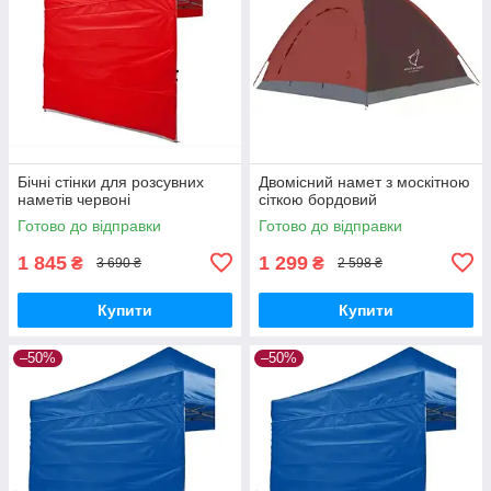
Бічні стінки для розсувних
Двомісний намет з москітною
наметів червоні
сіткою бордовий
Готово до відправки
Готово до відправки
1 845
1 299
₴
₴
3 690 ₴
2 598 ₴
Купити
Купити
–50%
–50%