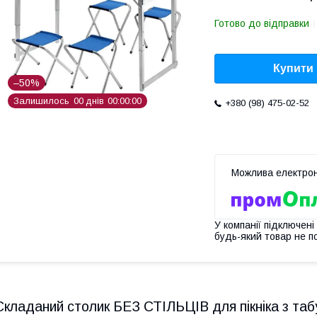
Готово до відправки
Купити
–50%
Залишилось
0
0
днів
0
0
0
0
0
0
+380 (98) 475-02-52
У компанії підключені
будь-який товар не п
Складаний столик БЕЗ СТІЛЬЦІВ для пікніка з таб