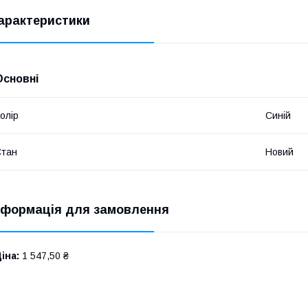
арактеристики
Основні
олір
Синій
Стан
Новий
нформація для замовлення
іна:
1 547,50 ₴