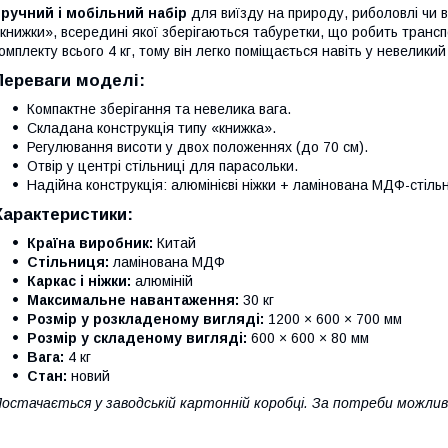
ручний і мобільний набір
для виїзду на природу, риболовлі чи в
книжки», всередині якої зберігаються табуретки, що робить тран
омплекту всього 4 кг, тому він легко поміщається навіть у невелики
Переваги моделі:
Компактне зберігання та невелика вага.
Складана конструкція типу «книжка».
Регулювання висоти у двох положеннях (до 70 см).
Отвір у центрі стільниці для парасольки.
Надійна конструкція: алюмінієві ніжки + ламінована МДФ-стіль
Характеристики:
Країна виробник:
Китай
Стільниця:
ламінована МДФ
Каркас і ніжки:
алюміній
Максимальне навантаження:
30 кг
Розмір у розкладеному вигляді:
1200 × 600 × 700 мм
Розмір у складеному вигляді:
600 × 600 × 80 мм
Вага:
4 кг
Стан:
новий
остачається у заводській картонній коробці. За потреби можлив