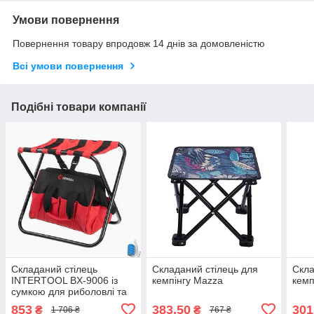
Умови повернення
Повернення товару впродовж 14 днів за домовленістю
Всі умови повернення
Подібні товари компанії
Складаний стілець
Складаний стілець для
Скла
INTERTOOL BX-9006 із
кемпінгу Mazza
кемп
сумкою для риболовлі та
дачі, вантажність до 90 кг
853
383,50
301
₴
₴
1 706 ₴
767 ₴