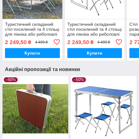
Туристичний складаний
Туристичний складаний
Стіл
стіл посилений та 4 стільці
стіл посилений та 4 стільці
розк
для пікніка або риболовлі
для пікніка або риболовлі
пара
колір помаранчевий
колір сірий
стіл
2 249,50
2 249,50
2 7
₴
₴
4 499 ₴
4 499 ₴
пікн
Купити
Купити
Акційні пропозиції та новинки
–50%
–50%