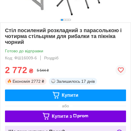
Стіл посилений розкладний з парасолькою і
чотирма стільцями для рибалки та пікніка
чорний
Готово до відправки
Код: ФШ16009-6
Роздріб
2 772
₴
5 544 ₴
Економія
2772 ₴
Залишилось
17 днів
Купити
або
Купити з