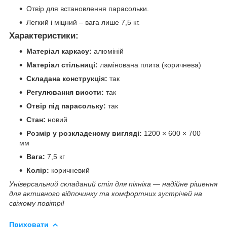
Отвір для встановлення парасольки.
Легкий і міцний – вага лише 7,5 кг.
Характеристики:
Матеріал каркасу:
алюміній
Матеріал стільниці:
ламінована плита (коричнева)
Складана конструкція:
так
Регулювання висоти:
так
Отвір під парасольку:
так
Стан:
новий
Розмір у розкладеному вигляді:
1200 × 600 × 700
мм
Вага:
7,5 кг
Колір:
коричневий
Універсальний складаний стіл для пікніка — надійне рішення
для активного відпочинку та комфортних зустрічей на
свіжому повітрі!
Приховати