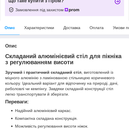
Що таке купити з Пром?
Замовлення під захистом
Опис
Характеристики
Доставка
Оплата
Умови п
Опис
Складаний алюмінієвий стіл для пікніка
з регулюванням висоти
Зручний і практичний складаний стіл
, виготовлений із
міцного алюмінію з ламінованою стільницею коричневого
кольору. Ідеальний варіант для відпочинку на природі, дачі,
риболовлі чи кемпінгу. Завдяки складаній конструкції стіл
легко транспортувати й зберігати.
Переваги:
Надійний алюмінієвий каркас.
Компактна складана конструкція.
Можливість регулювання висоти ніжок.