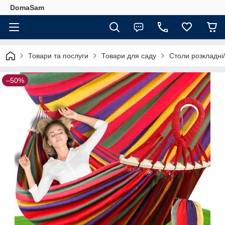
DomaSam
Товари та послуги
Товари для саду
Столи розкладні/
–50%