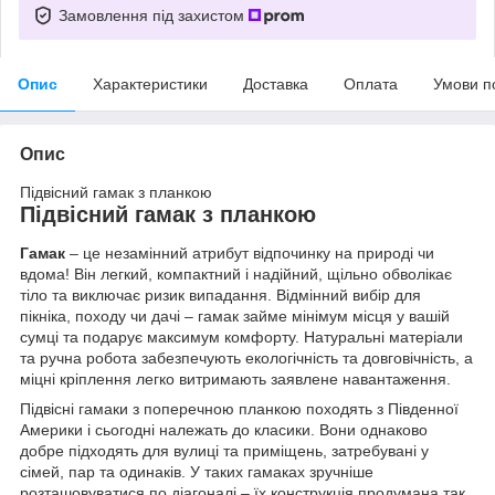
Замовлення під захистом
Опис
Характеристики
Доставка
Оплата
Умови п
Опис
Підвісний гамак з планкою
Підвісний гамак з планкою
Гамак
– це незамінний атрибут відпочинку на природі чи
вдома! Він легкий, компактний і надійний, щільно обволікає
тіло та виключає ризик випадання. Відмінний вибір для
пікніка, походу чи дачі – гамак займе мінімум місця у вашій
сумці та подарує максимум комфорту. Натуральні матеріали
та ручна робота забезпечують екологічність та довговічність, а
міцні кріплення легко витримають заявлене навантаження.
Підвісні гамаки з поперечною планкою походять з Південної
Америки і сьогодні належать до класики. Вони однаково
добре підходять для вулиці та приміщень, затребувані у
сімей, пар та одинаків. У таких гамаках зручніше
розташовуватися по діагоналі – їх конструкція продумана так,