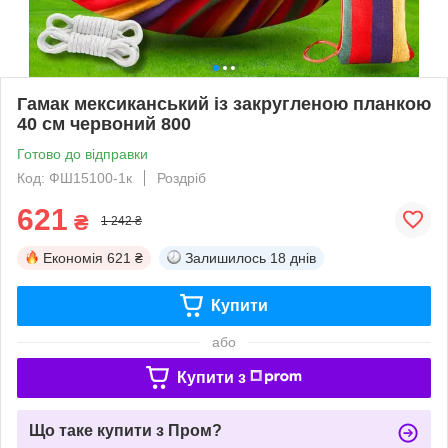
Гамак мексиканський із закругленою планкою
40 см червоний 800
Готово до відправки
Код: ФШ15100-1к
Роздріб
621
₴
1 242 ₴
Економія
621 ₴
Залишилось
18 днів
Купити
або
Купити з
Що таке купити з Пром?