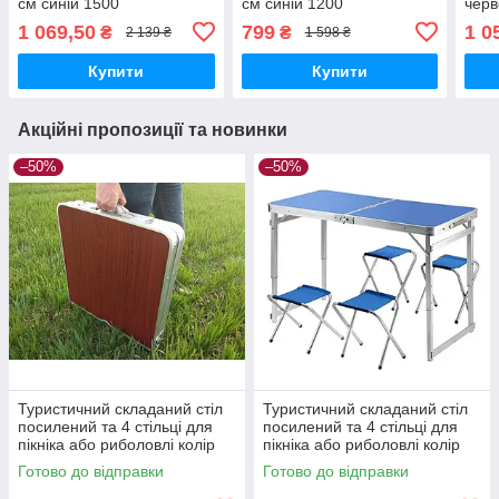
см синій 1500
см синій 1200
черв
1 069,50
799
1 0
₴
₴
2 139 ₴
1 598 ₴
Купити
Купити
Акційні пропозиції та новинки
–50%
–50%
Туристичний складаний стіл
Туристичний складаний стіл
посилений та 4 стільці для
посилений та 4 стільці для
пікніка або риболовлі колір
пікніка або риболовлі колір
темне дерево
синій
Готово до відправки
Готово до відправки