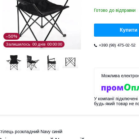
Готово до відправки
Купити
–50%
Залишилось
0
0
днів
0
0
0
0
0
0
+380 (98) 475-02-52
У компанії підключені
будь-який товар не п
тілець розкладний Navy синій