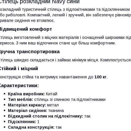
Стілець розкладний Navy синій
озкладний туристичний стілець з підлокітниками та підсклянником 
бо риболовлі. Компактний, легкий і зручний, він забезпечує рівномі
ривале сидіння не втомлює.
Підвищений комфорт
тілець виготовлений з міцних матеріалів і оснащений широкими пі
ермоса. З ним ваш відпочинок стане ще більш комфортним.
Зручна транспортировка
тілець швидко складається і займає мінімум місця. Комплектується
Стійкий і міцний
онструкція стійка та витримує навантаження до
100 кг
.
Характеристики:
Країна виробник:
Китай
Тип меблів:
стілець зі спинкою та підлокітниками
Матеріал каркасу:
метал
Матеріал сидіння:
тканина
Відкидний столик на підлокітнику:
так
Підсклянник:
1
Складна конструкція:
так