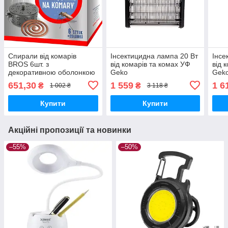
Спирали від комарів
Інсектицидна лампа 20 Вт
Інсе
BROS 6шт. з
від комарів та комах УФ
від 
декоративною оболонкою
Geko
Gek
651,30
1 559
1 6
₴
₴
1 002 ₴
3 118 ₴
Купити
Купити
Акційні пропозиції та новинки
–55%
–50%