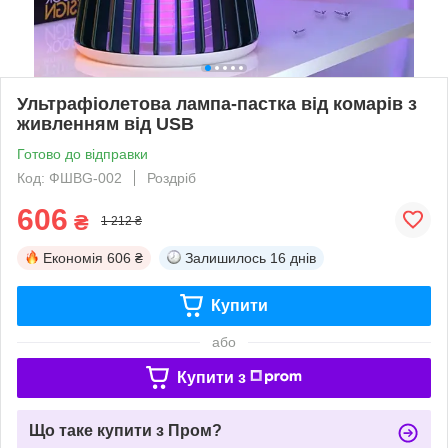
Ультрафіолетова лампа-пастка від комарів з
живленням від USB
Готово до відправки
Код: ФШBG-002
Роздріб
606
₴
1 212 ₴
Економія
606 ₴
Залишилось
16 днів
Купити
або
Купити з
Що таке купити з Пром?