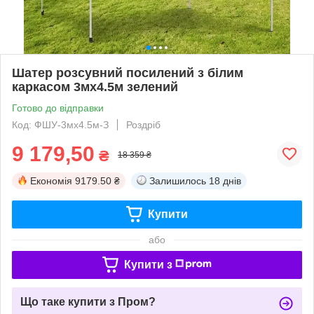
Шатер розсувний посилений з білим
каркасом 3мх4.5м зелений
Готово до відправки
Код: ФШУ-3мх4.5м-З
Роздріб
9 179,50
₴
18 359 ₴
Економія
9179.50 ₴
Залишилось
18 днів
Купити
або
Купити з
Що таке купити з Пром?