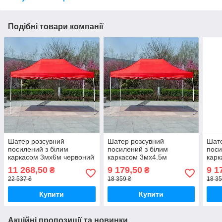
Подібні товари компанії
Шатер розсувний
Шатер розсувний
Шате
посилений з білим
посилений з білим
поси
каркасом 3мх6м червоний
каркасом 3мх4.5м
карк
червоний
беж
11 268,50
9 179,50
9 1
₴
₴
22 537 ₴
18 359 ₴
18 35
Купити
Купити
Акційні пропозиції та новинки