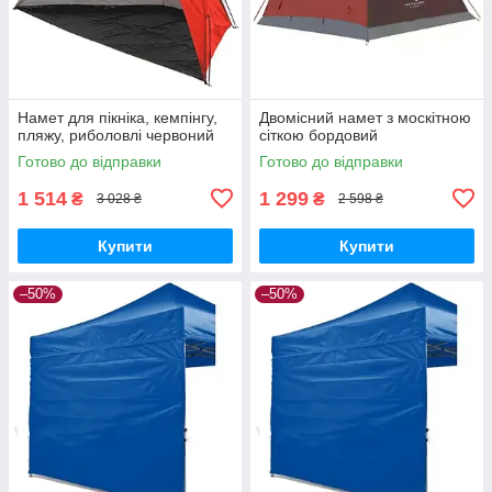
Намет для пікніка, кемпінгу,
Двомісний намет з москітною
пляжу, риболовлі червоний
сіткою бордовий
Готово до відправки
Готово до відправки
1 514
1 299
₴
₴
3 028 ₴
2 598 ₴
Купити
Купити
–50%
–50%