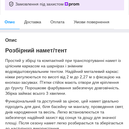
Замовлення під захистом
Опис
Доставка
Оплата
Умови повернення
Опис
Розбірний намет/тент
Простий у збірці та компактний при транспортуванні намет із
цілісним каркасом на шарнірах і знімним
водовідштовхувальним тентом. Надійний металевий каркас:
ніжки регулюються по висоті від 2 м до 2,27 м з фіксацією на
кнопках-засувках. П’ятки стійок мають отвори для кріплення
до ґрунту. Порошкове фарбування забезпечує довговічність.
Збірка займає всього 3 хвилини.
Функціональний та доступний за ціною, цей намет ідеально
підходить для дачі, біля басейну чи мангалу, проведення свят,
днів народження та весіль. Легко встановлюється та
забезпечує надійний захист від сонця та дощу для значної
площі. Після сезону намет легко розбирається та зберігається
до наступного використання.