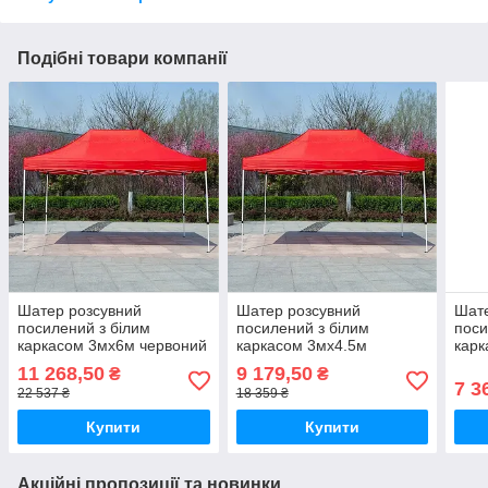
Подібні товари компанії
Шатер розсувний
Шатер розсувний
Шате
посилений з білим
посилений з білим
поси
каркасом 3мх6м червоний
каркасом 3мх4.5м
карк
червоний
11 268,50
9 179,50
₴
₴
7 3
22 537 ₴
18 359 ₴
Купити
Купити
Акційні пропозиції та новинки