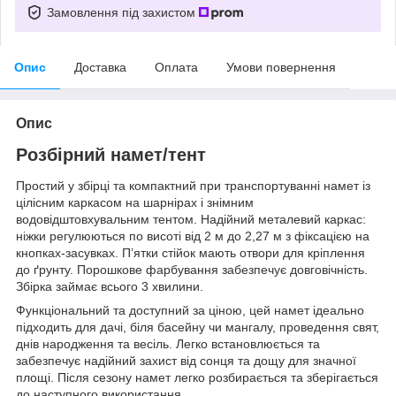
Замовлення під захистом
Опис
Доставка
Оплата
Умови повернення
Опис
Розбірний намет/тент
Простий у збірці та компактний при транспортуванні намет із
цілісним каркасом на шарнірах і знімним
водовідштовхувальним тентом. Надійний металевий каркас:
ніжки регулюються по висоті від 2 м до 2,27 м з фіксацією на
кнопках-засувках. П’ятки стійок мають отвори для кріплення
до ґрунту. Порошкове фарбування забезпечує довговічність.
Збірка займає всього 3 хвилини.
Функціональний та доступний за ціною, цей намет ідеально
підходить для дачі, біля басейну чи мангалу, проведення свят,
днів народження та весіль. Легко встановлюється та
забезпечує надійний захист від сонця та дощу для значної
площі. Після сезону намет легко розбирається та зберігається
до наступного використання.