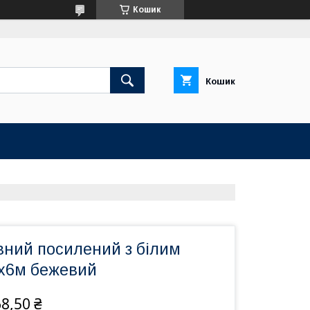
Кошик
Кошик
вний посилений з білим
х6м бежевий
8,50 ₴