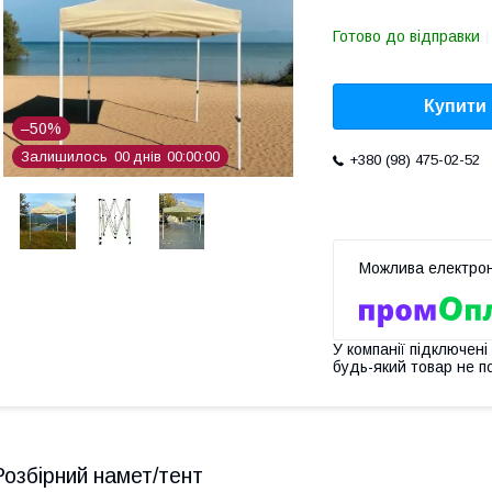
Готово до відправки
Купити
–50%
Залишилось
0
0
днів
0
0
0
0
0
0
+380 (98) 475-02-52
У компанії підключені
будь-який товар не п
Розбірний намет/тент