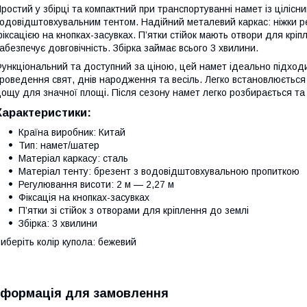
ростий у збірці та компактний при транспортуванні намет із цілісн
одовідштовхувальним тентом. Надійний металевий каркас: ніжки рег
іксацією на кнопках-засувках. П’ятки стійок мають отвори для кр
абезпечує довговічність. Збірка займає всього 3 хвилини.
ункціональний та доступний за ціною, цей намет ідеально підходи
роведення свят, днів народження та весіль. Легко встановлюється
ощу для значної площі. Після сезону намет легко розбирається та
Характеристики:
Країна виробник: Китай
Тип: намет/шатер
Матеріал каркасу: сталь
Матеріал тенту: брезент з водовідштовхувальною пропиткою
Регулювання висоти: 2 м — 2,27 м
Фіксація на кнопках-засувках
П’ятки зі стійок з отворами для кріплення до землі
Збірка: 3 хвилини
иберіть колір купола: бежевий
нформація для замовлення