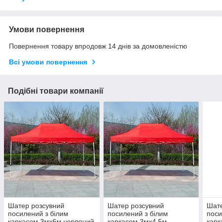
Умови повернення
Повернення товару впродовж 14 днів за домовленістю
Всі умови повернення
Подібні товари компанії
Шатер розсувний
Шатер розсувний
Шате
посилений з білим
посилений з білим
поси
каркасом 3мх6м червоний
каркасом 3мх4.5м
карк