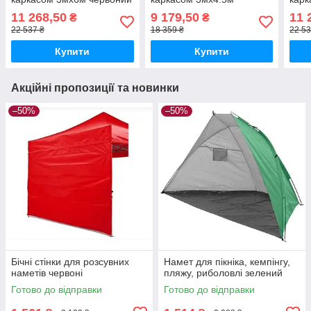
червоний
11 268,50
9 179,50
11 
₴
₴
22 537 ₴
18 359 ₴
22 53
Купити
Купити
Акційні пропозиції та новинки
–50%
–50%
Бічні стінки для розсувних
Намет для пікніка, кемпінгу,
наметів червоні
пляжу, риболовлі зелений
Готово до відправки
Готово до відправки