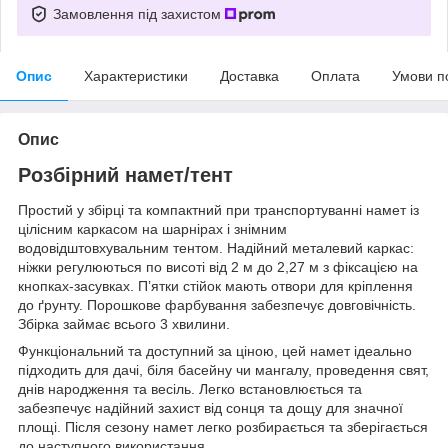
Замовлення під захистом
Опис
Характеристики
Доставка
Оплата
Умови п
Опис
Розбірний намет/тент
Простий у збірці та компактний при транспортуванні намет із
цілісним каркасом на шарнірах і знімним
водовідштовхувальним тентом. Надійний металевий каркас:
ніжки регулюються по висоті від 2 м до 2,27 м з фіксацією на
кнопках-засувках. П’ятки стійок мають отвори для кріплення
до ґрунту. Порошкове фарбування забезпечує довговічність.
Збірка займає всього 3 хвилини.
Функціональний та доступний за ціною, цей намет ідеально
підходить для дачі, біля басейну чи мангалу, проведення свят,
днів народження та весіль. Легко встановлюється та
забезпечує надійний захист від сонця та дощу для значної
площі. Після сезону намет легко розбирається та зберігається
до наступного використання.