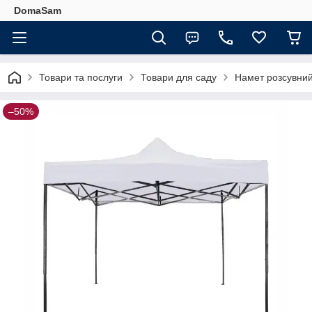
DomaSam
Товари та послуги
Товари для саду
Намет розсувний
–50%