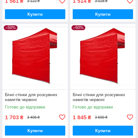
1 561
1 514
₴
₴
3 122 ₴
3 028 ₴
Купити
Купити
–50%
–50%
Бічні стінки для розсувних
Бічні стінки для розсувних
наметів червоні
наметів червоні
Готово до відправки
Готово до відправки
1 703
1 845
₴
₴
3 406 ₴
3 690 ₴
Купити
Купити