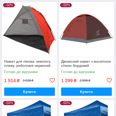
–50%
–50%
Намет для пікніка, кемпінгу,
Двомісний намет з москітною
пляжу, риболовлі червоний
сіткою бордовий
Готово до відправки
Готово до відправки
1 514
1 299
₴
₴
3 028 ₴
2 598 ₴
Купити
Купити
–50%
–50%