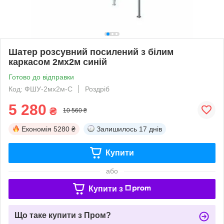
Шатер розсувний посилений з білим
каркасом 2мх2м синій
Готово до відправки
Код: ФШУ-2мх2м-С
Роздріб
5 280
₴
10 560 ₴
Економія
5280 ₴
Залишилось
17 днів
Купити
або
Купити з
Що таке купити з Пром?