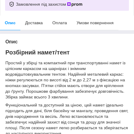
Замовлення під захистом
Опис
Доставка
Оплата
Умови повернення
Опис
Розбірний намет/тент
Простий у збірці та компактний при транспортуванні намет із
цілісним каркасом на шарнірах і знімним
водовідштовхувальним тентом. Надійний металевий каркас:
ніжки регулюються по висоті від 2 м до 2,27 м з фіксацією на
кнопках-засувках. П’ятки стійок мають отвори для кріплення
до ґрунту. Порошкове фарбування забезпечує довговічність.
Збірка займає всього 3 хвилини.
Функціональний та доступний за ціною, цей намет ідеально
підходить для дачі, біля басейну чи мангалу, проведення свят,
днів народження та весіль. Легко встановлюється та
забезпечує надійний захист від сонця та дощу для значної
площі. Після сезону намет легко розбирається та зберігається
до наступного використання.