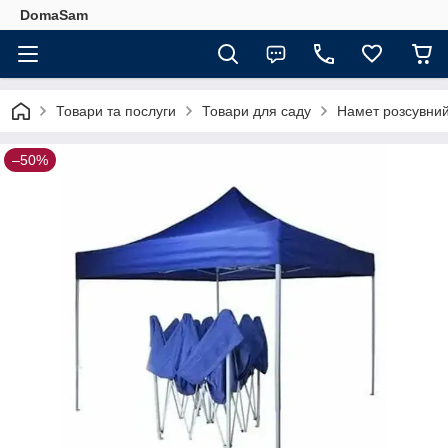
DomaSam
Товари та послуги
Товари для саду
Намет розсувний
–50%