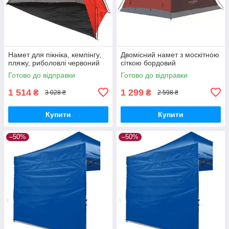
Намет для пікніка, кемпінгу,
Двомісний намет з москітною
пляжу, риболовлі червоний
сіткою бордовий
Готово до відправки
Готово до відправки
1 514
1 299
₴
₴
3 028 ₴
2 598 ₴
Купити
Купити
–50%
–50%