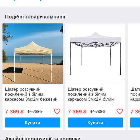
Подібні товари компанії
Шатер розсувний
Шатер розсувний
Шате
посилений з білим
посилений з білим
поси
каркасом 3мх2м бежевий
каркасом 3мх2м білий
карк
7 369
7 369
7 3
₴
₴
14 738 ₴
14 738 ₴
Купити
Купити
Акційні пропозиції та новинки