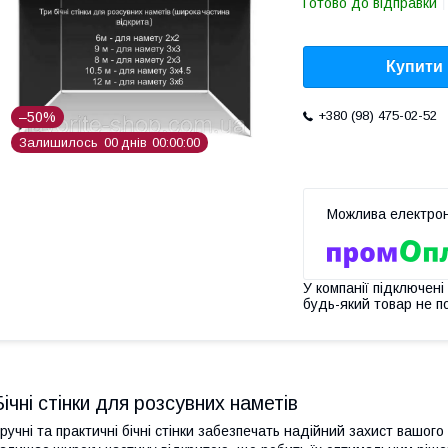
Готово до відправки
Купити
+380 (98) 475-02-52
–50%
Залишилось
0
0
днів
0
0
0
0
0
0
У компанії підключені
будь-який товар не п
Бічні стінки для розсувних наметів
ручні та практичні бічні стінки забезпечать надійний захист вашого 