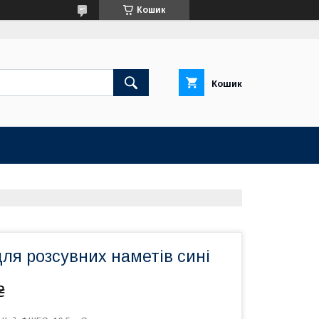
Кошик
Кошик
 для розсувних наметів сині
₴