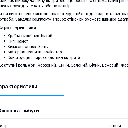
алишає широку частину відкритою, що робить їх оптимальним ріше
иїзних заходах, святах або на подвір’ї.
тіни виготовлені з міцного поліестеру, стійкого до вологи та вигор
отреби. Завдяки комплекту з трьох стінок ви зможете швидко адапт
Характеристики:
Країна виробник: Китай
Тип: намет
Кількість стінок: 3 шт.
Матеріал тканини: поліестер
Конструкція: широка частина відкрита
оступні кольори:
Червоний, Синій, Зелений, Білий, Бежевий, Жо
арактеристики
Основні атрибути
олір
Синій