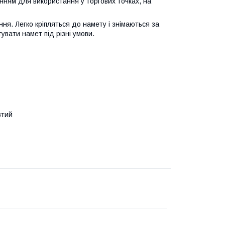
нням для використання у торгових точках, на
ання. Легко кріпляться до намету і знімаються за
увати намет під різні умови.
втий