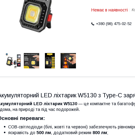
Немає в наявності
К
+380 (98) 475-02-52
Акумуляторний LED ліхтарик W5130 з Type-C зар
Акумуляторний LED ліхтарик W5130
— це компактне та багатофу
дома, на природі та під час подорожей.
Основні переваги:
COB-світлодіоди (білі, жовті та червоні) забезпечують рівномір
яскравість до
500 лм
, додатковий режим
800 лм
;