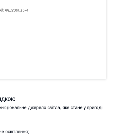
од:
ФШ230015-4
ядкою
нкціональне джерело світла, яке стане у пригоді
не освітлення;