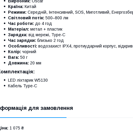
Виробник:
Oscar
Країна:
Китай
Режими:
Середній, Інтенсивний, SOS, Миготливий, Енергозбе
Світловий потік:
500–800 лм
Час роботи:
до 4 год
Матеріал:
метал + пластик
Зарядка:
від мережі, Type-C
Час зарядки:
близько 2 год
Особливості:
водозахист IPX4, протиударний корпус, відкрив
Колір:
чорний
Вага:
50 г
Довжина:
20 мм
Комплектація:
LED ліхтарик W5130
Кабель Type-C
нформація для замовлення
іна:
1 075 ₴