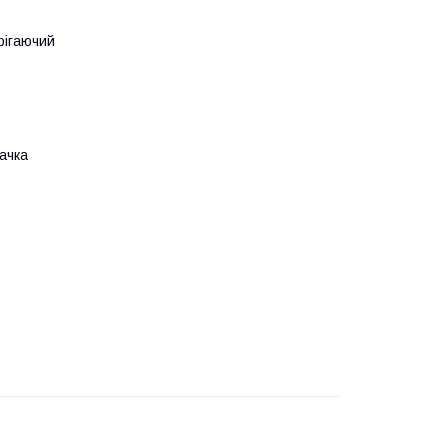
рігаючий
ачка