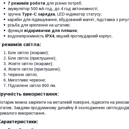
7 режимів роботи
для різних потреб;
акумулятор 500 мА·год, до 4 год автономності;
зручна
Type-C зарядка
, LED-індикатор статусу;
карабін для підвішування, вбудований магніт, підставка з рег
різьба для кріплення на штативі;
функція
відкривачки для пляшок
;
водонепроникність
IPX4
, міцний протиударний корпус.
7 режимів світла:
Біле світло (яскраве);
Біле світло (приглушене);
Жовте світло (яскраве);
Жовте світло (приглушене);
Червоне світло;
Миготливе червоне;
Підсилене світло 800 лм.
Зручність використання:
іхтарик можна закріпити на металевій поверхні, підвісити на рюкзак
татив. Завдяки продуманому дизайну й охолодженню світлодіодів, 
ривалого використання.
Характеристики: