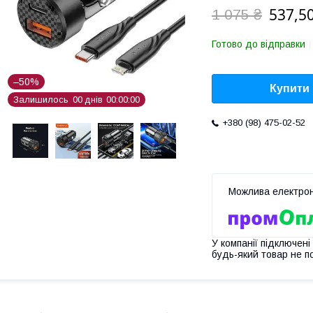
537,50
1 075 ₴
Готово до відправки
–50%
Купити
Залишилось
0
0
днів
0
0
0
0
0
0
+380 (98) 475-02-52
У компанії підключені
будь-який товар не п