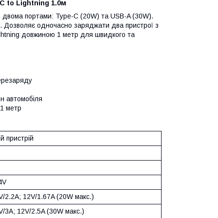
 to Lightning 1.0м
з двома портами: Type-C (20W) та USB-A (30W).
и. Дозволяє одночасно заряджати два пристрої з
ightning довжиною 1 метр для швидкого та
перезаряду
он автомобіля
 1 метр
й пристрій
4V
V/2.2A; 12V/1.67A (20W макс.)
V/3A; 12V/2.5A (30W макс.)