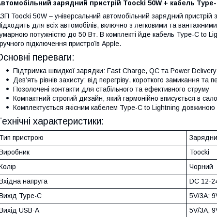
втомобільний зарядний пристрій Toocki 50W + кабель Type-C
ЗП Toocki 50W – універсальний автомобільний зарядний пристрій 
ідходить для всіх автомобілів, включно з легковими та вантажним
умарною потужністю до 50 Вт. В комплекті йде кабель Type-C to L
ручного підключення пристроїв Apple.
Основні переваги:
Підтримка швидкої зарядки: Fast Charge, QC та Power Delivery
Дев’ять рівнів захисту: від перегріву, короткого замикання та 
Позолочені контакти для стабільного та ефективного струму
Компактний строгий дизайн, який гармонійно вписується в сал
Комплектується якісним кабелем Type-C to Lightning довжиною
Технічні характеристики:
Тип пристрою
Зарядни
Виробник
Toocki
Колір
Чорний
Вхідна напруга
DC 12-2
Вихід Type-C
5V/3A; 9
Вихід USB-A
5V/3A; 9