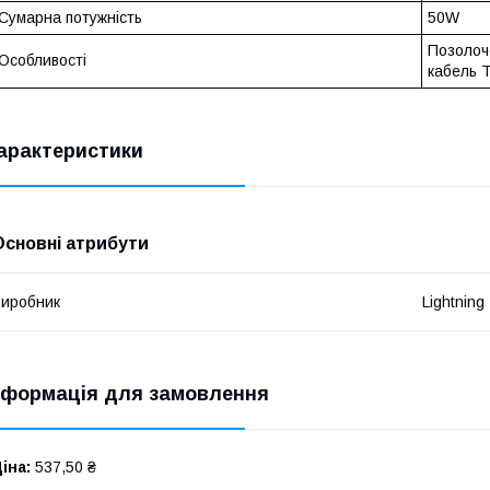
Сумарна потужність
50W
Позолоче
Особливості
кабель T
арактеристики
Основні атрибути
иробник
Lightning
нформація для замовлення
іна:
537,50 ₴