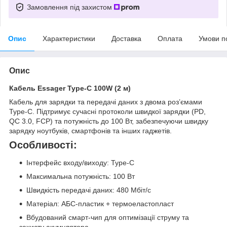
Замовлення під захистом
Опис
Характеристики
Доставка
Оплата
Умови п
Опис
Кабель Essager Type-C 100W (2 м)
Кабель для зарядки та передачі даних з двома роз’ємами
Type-C. Підтримує сучасні протоколи швидкої зарядки (PD,
QC 3.0, FCP) та потужність до 100 Вт, забезпечуючи швидку
зарядку ноутбуків, смартфонів та інших гаджетів.
Особливості:
Інтерфейс входу/виходу: Type-C
Максимальна потужність: 100 Вт
Швидкість передачі даних: 480 Мбіт/с
Матеріал: АБС-пластик + термоеластопласт
Вбудований смарт-чип для оптимізації струму та