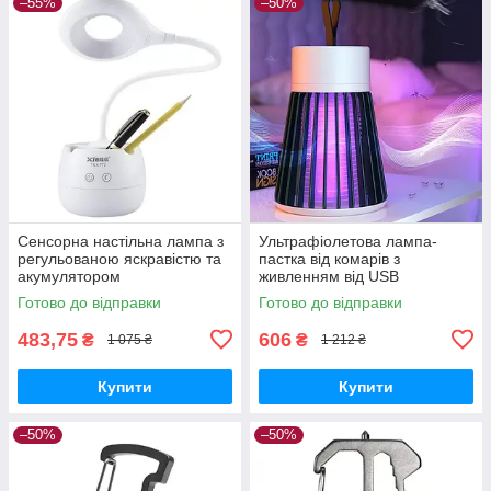
–55%
–50%
Сенсорна настільна лампа з
Ультрафіолетова лампа-
регульованою яскравістю та
пастка від комарів з
акумулятором
живленням від USB
Готово до відправки
Готово до відправки
483,75
606
₴
₴
1 075 ₴
1 212 ₴
Купити
Купити
–50%
–50%