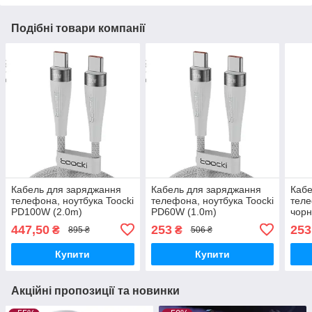
Подібні товари компанії
Кабель для заряджання
Кабель для заряджання
Кабе
телефона, ноутбука Toocki
телефона, ноутбука Toocki
теле
PD100W (2.0m)
PD60W (1.0m)
чорн
(1.0
447,50
253
253
₴
₴
895 ₴
506 ₴
Купити
Купити
Акційні пропозиції та новинки