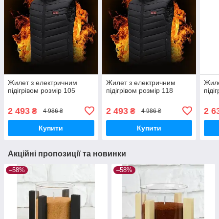
Жилет з електричним
Жилет з електричним
Жиле
підігрівом розмір 105
підігрівом розмір 118
піді
2 493
2 493
2 6
₴
₴
4 986 ₴
4 986 ₴
Купити
Купити
Акційні пропозиції та новинки
–58%
–58%