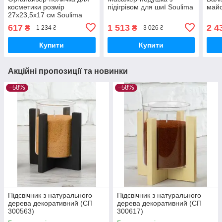
косметики розмір
підігрівом для шиї Soulima
май
27х23,5х17 см Soulima
617
1 513
2 4
₴
₴
1 234 ₴
3 026 ₴
Купити
Купити
Акційні пропозиції та новинки
–58%
–58%
Підсвічник з натурального
Підсвічник з натурального
дерева декоративний (СП
дерева декоративний (СП
300563)
300617)