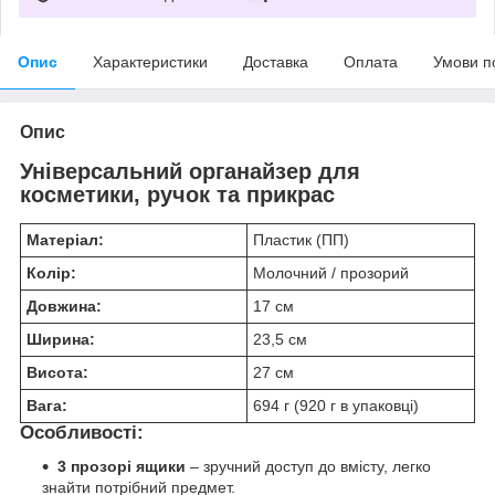
Опис
Характеристики
Доставка
Оплата
Умови п
Опис
Універсальний органайзер для
косметики, ручок та прикрас
Матеріал:
Пластик (ПП)
Колір:
Молочний / прозорий
Довжина:
17 см
Ширина:
23,5 см
Висота:
27 см
Вага:
694 г (920 г в упаковці)
Особливості:
3 прозорі ящики
– зручний доступ до вмісту, легко
знайти потрібний предмет.