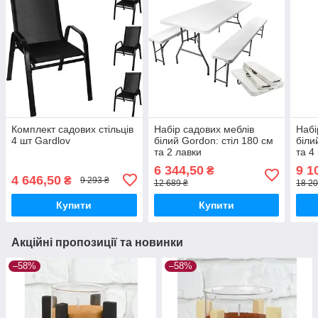
Комплект садових стільців
Набір садових меблів
Набі
4 шт Gardlov
білий Gordon: стіл 180 см
біли
та 2 лавки
та 4
6 344,50
9 1
₴
4 646,50
₴
9 293 ₴
12 689 ₴
18 20
Купити
Купити
Акційні пропозиції та новинки
–58%
–58%