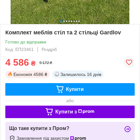
Комплект меблів стіл та 2 стільці Gardlov
Готово до відправки
Код: ЕП23461
Роздріб
4 586
₴
9 172 ₴
Економія
4586 ₴
Залишилось
16 днів
Купити
або
Купити з
Що таке купити з Пром?
Замовлення під захистом