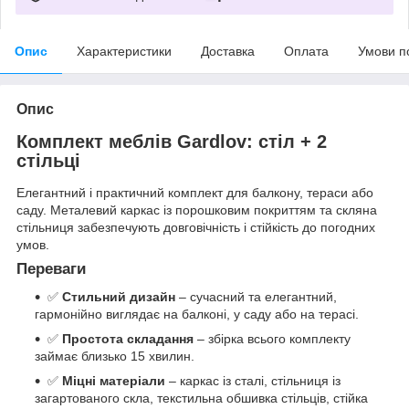
Опис
Характеристики
Доставка
Оплата
Умови п
Опис
Комплект меблів Gardlov: стіл + 2
стільці
Елегантний і практичний комплект для балкону, тераси або
саду. Металевий каркас із порошковим покриттям та скляна
стільниця забезпечують довговічність і стійкість до погодних
умов.
Переваги
✅
Стильний дизайн
– сучасний та елегантний,
гармонійно виглядає на балконі, у саду або на терасі.
✅
Простота складання
– збірка всього комплекту
займає близько 15 хвилин.
✅
Міцні матеріали
– каркас із сталі, стільниця із
загартованого скла, текстильна обшивка стільців, стійка