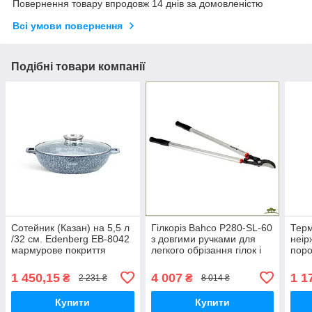
Повернення товару впродовж 14 днів за домовленістю
Всі умови повернення
Подібні товари компанії
Сотейник (Казан) на 5,5 л
Гілкоріз Bahco P280-SL-60
Терм
/32 см. Edenberg EB-8042
з довгими ручками для
неір
мармурове покриття
легкого обрізання гілок і
пор
чагарників
для 
°C ч
1 450,15
4 007
1 1
₴
₴
2 231 ₴
8 014 ₴
Купити
Купити