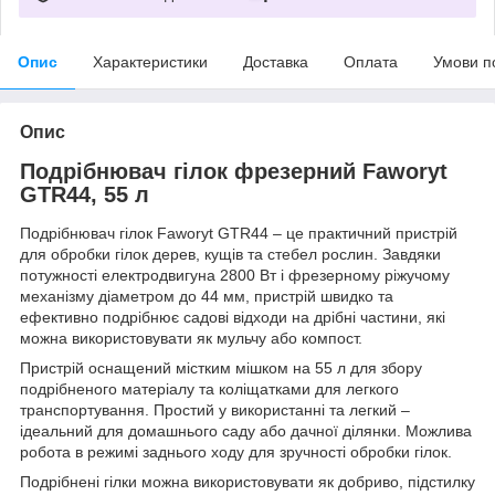
Опис
Характеристики
Доставка
Оплата
Умови п
Опис
Подрібнювач гілок фрезерний Faworyt
GTR44, 55 л
Подрібнювач гілок Faworyt GTR44 – це практичний пристрій
для обробки гілок дерев, кущів та стебел рослин. Завдяки
потужності електродвигуна 2800 Вт і фрезерному ріжучому
механізму діаметром до 44 мм, пристрій швидко та
ефективно подрібнює садові відходи на дрібні частини, які
можна використовувати як мульчу або компост.
Пристрій оснащений містким мішком на 55 л для збору
подрібненого матеріалу та коліщатками для легкого
транспортування. Простий у використанні та легкий –
ідеальний для домашнього саду або дачної ділянки. Можлива
робота в режимі заднього ходу для зручності обробки гілок.
Подрібнені гілки можна використовувати як добриво, підстилку