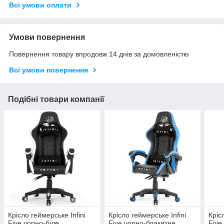
Всі умови оплати
Умови повернення
Повернення товару впродовж 14 днів за домовленістю
Всі умови повернення
Подібні товари компанії
Крісло геймерське Infini
Крісло геймерське Infini
Кріс
Five чорно-біле
Five чорно-блакитне
Five