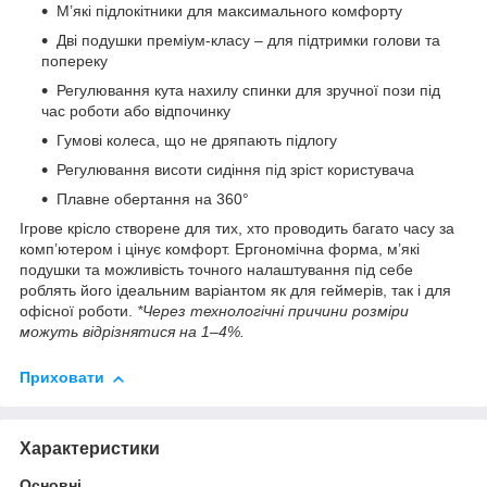
М’які підлокітники для максимального комфорту
Дві подушки преміум-класу – для підтримки голови та
попереку
Регулювання кута нахилу спинки для зручної пози під
час роботи або відпочинку
Гумові колеса, що не дряпають підлогу
Регулювання висоти сидіння під зріст користувача
Плавне обертання на 360°
Ігрове крісло створене для тих, хто проводить багато часу за
комп’ютером і цінує комфорт. Ергономічна форма, м’які
подушки та можливість точного налаштування під себе
роблять його ідеальним варіантом як для геймерів, так і для
офісної роботи.
*Через технологічні причини розміри
можуть відрізнятися на 1–4%.
Приховати
Характеристики
Основні