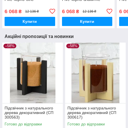
6 068
6 068
6 0
₴
₴
12 136 ₴
12 136 ₴
Купити
Купити
Акційні пропозиції та новинки
–58%
–58%
Підсвічник з натурального
Підсвічник з натурального
дерева декоративний (СП
дерева декоративний (СП
300563)
300617)
Готово до відправки
Готово до відправки