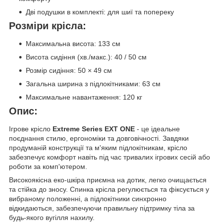
Дві подушки в комплекті: для шиї та попереку
Розміри крісла:
Максимальна висота: 133 см
Висота сидіння (хв./макс.): 40 / 50 см
Розмір сидіння: 50 × 49 см
Загальна ширина з підлокітниками: 63 см
Максимальне навантаження: 120 кг
Опис:
Ігрове крісло
Extreme Series EXT ONE
- це ідеальне
поєднання стилю, ергономіки та довговічності. Завдяки
продуманій конструкції та м'яким підлокітникам, крісло
забезпечує комфорт навіть під час тривалих ігрових сесій або
роботи за комп'ютером.
Високоякісна еко-шкіра приємна на дотик, легко очищається
та стійка до зносу. Спинка крісла регулюється та фіксується у
вибраному положенні, а підлокітники синхронно
відкидаються, забезпечуючи правильну підтримку тіла за
будь-якого вугілля нахилу.