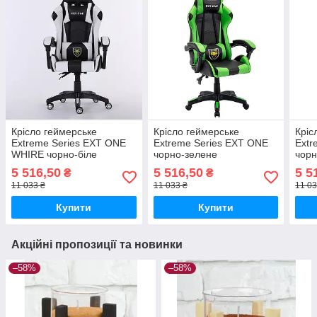
Крісло геймерське
Крісло геймерське
Кріс
Extreme Series EXT ONE
Extreme Series EXT ONE
Extr
WHIRE чорно-біле
чорно-зелене
чорн
5 516,50
5 516,50
5 5
₴
₴
11 033 ₴
11 033 ₴
11 03
Купити
Купити
Акційні пропозиції та новинки
–58%
–58%