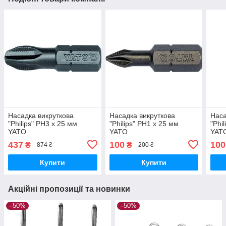
Насадка викруткова
Насадка викруткова
Наса
"Philips" PН3 x 25 мм
"Philips" PН1 x 25 мм
"Phi
YATO
YATO
YAT
437
100
100
₴
₴
874 ₴
200 ₴
Купити
Купити
Акційні пропозиції та новинки
–50%
–50%