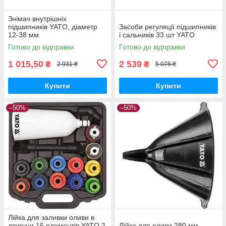
Знімач внутрішніх
підшипників YATO, діаметр
Засоби регуляції підшипників
12-38 мм
і сальників 33 шт YATO
Готово до відправки
Готово до відправки
1 015,50
2 539
₴
₴
2 031 ₴
5 078 ₴
Купити
Купити
–50%
–50%
Лійка для заливки оливи в
двигуни 15 елементів YATO 2
Лійка для оливи 280 мм