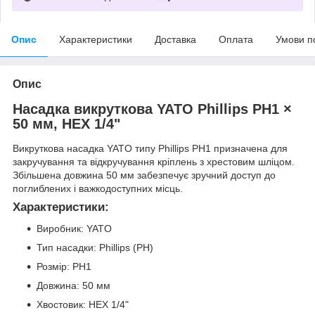
Опис
Характеристики
Доставка
Оплата
Умови п
Опис
Насадка викруткова YATO Phillips PH1 ×
50 мм, HEX 1/4"
Викруткова насадка YATO типу Phillips PH1 призначена для
закручування та відкручування кріплень з хрестовим шліцом.
Збільшена довжина 50 мм забезпечує зручний доступ до
поглиблених і важкодоступних місць.
Характеристики:
Виробник: YATO
Тип насадки: Phillips (PH)
Розмір: PH1
Довжина: 50 мм
Хвостовик: HEX 1/4"