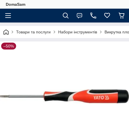
DomaSam
Товари та послуги
Набори інструментів
Викрутка пло
–50%