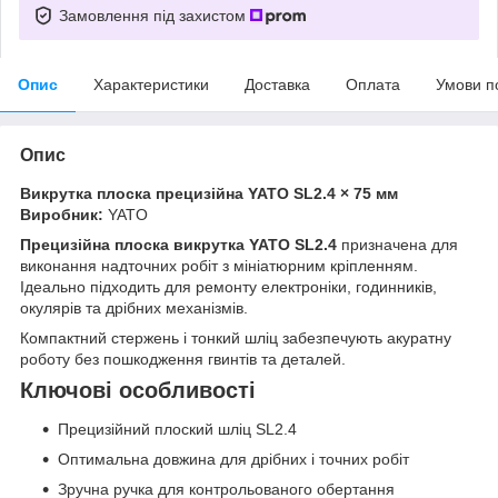
Замовлення під захистом
Опис
Характеристики
Доставка
Оплата
Умови п
Опис
Викрутка плоска прецизійна YATO SL2.4 × 75 мм
Виробник:
YATO
Прецизійна плоска викрутка YATO SL2.4
призначена для
виконання надточних робіт з мініатюрним кріпленням.
Ідеально підходить для ремонту електроніки, годинників,
окулярів та дрібних механізмів.
Компактний стержень і тонкий шліц забезпечують акуратну
роботу без пошкодження гвинтів та деталей.
Ключові особливості
Прецизійний плоский шліц SL2.4
Оптимальна довжина для дрібних і точних робіт
Зручна ручка для контрольованого обертання