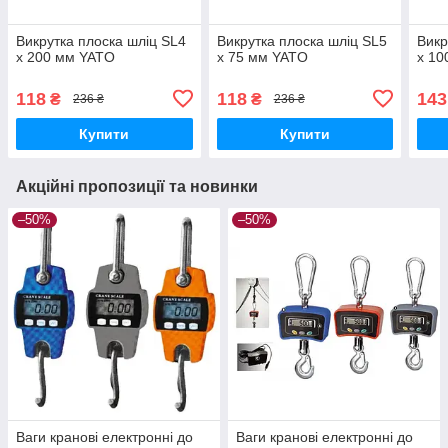
Викрутка плоска шліц SL4
Викрутка плоска шліц SL5
Викр
х 200 мм YATO
х 75 мм YATO
х 10
118
118
143
₴
₴
236 ₴
236 ₴
Купити
Купити
Акційні пропозиції та новинки
–50%
–50%
Ваги кранові електронні до
Ваги кранові електронні до