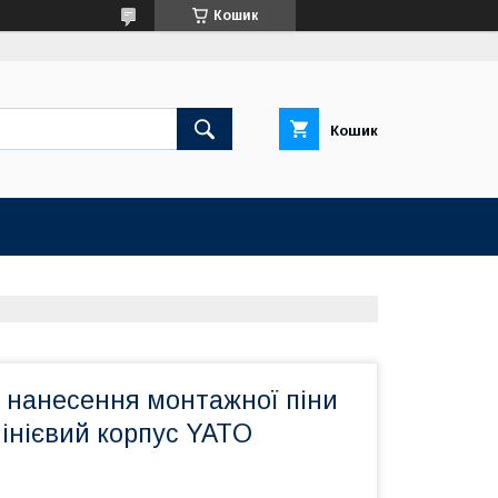
Кошик
Кошик
я нанесення монтажної піни
інієвий корпус YATO