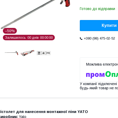
Готово до відправки
Купити
–50%
Залишилось
0
0
днів
0
0
0
0
0
0
+380 (98) 475-02-52
У компанії підключені
будь-який товар не п
Пістолет для нанесення монтажної піни YATO
Виробник:
Yato