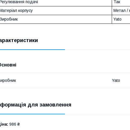
Регулювання подачі
Так
Матеріал корпусу
Метал /
Виробник
Yato
арактеристики
Основні
иробник
Yato
нформація для замовлення
іна:
986 ₴