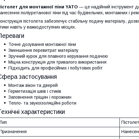
Пістолет для монтажної піни YATO
— це надійний інструмент дл
анесення поліуретанової піни під час будівельних, монтажних і рем
онструкція пістолета забезпечує стабільну подачу матеріалу, доз
тики навіть у важкодоступних місцях.
Переваги
Точне дозування монтажної піни
Зменшення перевитрат матеріалу
Зручний курок для плавного керування подачею
Міцна конструкція для тривалого використання
Підходить для професійних і побутових робіт
Сфера застосування
Монтаж вікон та дверей
Герметизація швів і стиків
Заповнення тріщин і порожнин
Тепло- та звукоізоляційні роботи
Технічні характеристики
Тип
Пістолет
Призначення
Нанесенн