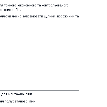
я точного, економного та контрольованого
онтних робіт.
воляючи якісно заповнювати щілини, порожнини та
 для монтажної піни
я поліуретанової піни