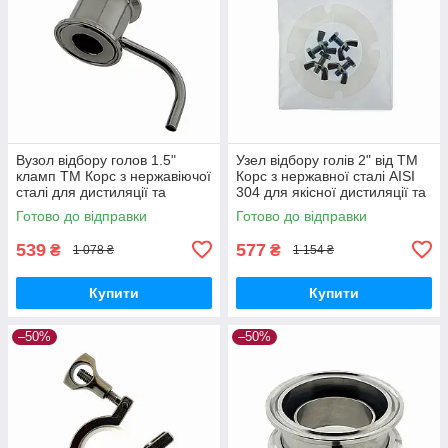
Вузол відбору голов 1.5"
Узел відбору голів 2" від ТМ
кламп ТМ Корс з нержавіючої
Корс з нержавної сталі AISI
сталі для дистиляції та
304 для якісної дистиляції та
контролю швидкості відбору
контролю міцності
Готово до відправки
Готово до відправки
дистиляту
539
577
₴
₴
1 078 ₴
1 154 ₴
Купити
Купити
–50%
–50%