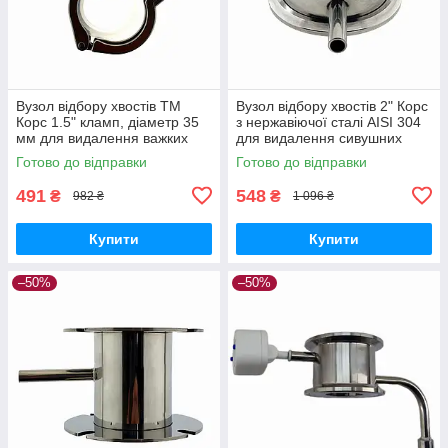
Вузол відбору хвостів ТМ
Вузол відбору хвостів 2" Корс
Корс 1.5" кламп, діаметр 35
з нержавіючої сталі AISI 304
мм для видалення важких
для видалення сивушних
фракцій з перегінного куба
олій і висококиплячих спиртів
Готово до відправки
Готово до відправки
491
548
₴
₴
982 ₴
1 096 ₴
Купити
Купити
–50%
–50%