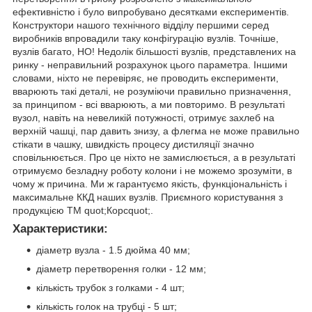
ефективністю і було випробувано десятками експериментів.
Конструктори нашого технічного відділу першими серед
виробників впровадили таку конфігурацію вузлів. Точніше,
вузлів багато, НО! Недолік більшості вузлів, представлених на
ринку - неправильний розрахунок цього параметра. Іншими
словами, ніхто не перевіряє, не проводить експерименти,
вварюють такі деталі, не розуміючи правильно призначення,
за принципом - всі вварюють, а ми повторимо. В результаті
вузол, навіть на невеликій потужності, отримує захлеб на
верхній чашці, пар давить знизу, а флегма не може правильно
стікати в чашку, швидкість процесу дистиляції значно
сповільнюється. Про це ніхто не замислюється, а в результаті
отримуємо безладну роботу колони і не можемо зрозуміти, в
чому ж причина. Ми ж гарантуємо якість, функціональність і
максимальне ККД наших вузлів. Приємного користування з
продукцією ТМ quot;Корсquot;.
Характеристики:
діаметр вузла - 1.5 дюйма 40 мм;
діаметр перетворення голки - 12 мм;
кількість трубок з голками - 4 шт;
кількість голок на трубці - 5 шт;