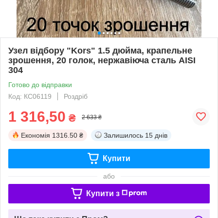
Узел відбору "Kors" 1.5 дюйма, крапельне
зрошення, 20 голок, нержавіюча сталь AISI
304
Готово до відправки
Код: КС06119
Роздріб
1 316,50
₴
2 633 ₴
Економія
1316.50 ₴
Залишилось
15 днів
Купити
або
Купити з