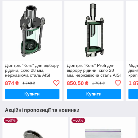
Діоптрік "Kors" для відбору
Діоптрік "Kors" Profi для
Мідн
рідини, скло 28 мм,
відбору рідини, скло 28
дюйм
нержавіюча сталь AISI
мм, нержавіюча сталь AISI
кра
304, різьба 1/4" вн.-вн.
304, різьба 1/4"
40 г
874
850,50
1 8
₴
₴
1 748 ₴
1 701 ₴
висо
Купити
Купити
Акційні пропозиції та новинки
–50%
–50%