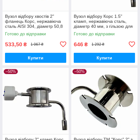
Вузол відбору хвостів 2"
Вузол відбору Корс 1.5"
фланець Корс, нержавіюча
кламп, нержавіюча сталь,
сталь AISI 304, діаметр 50,8
діаметр 40 мм, з гільзою для
мм для перегонки
термометра
Готово до відправки
Готово до відправки
533,50
646
₴
₴
1 067 ₴
1 292 ₴
Купити
Купити
–50%
–50%
Вузол відбору 2" кламп Корс,
Вузол відбору ТМ "Корс" 2" з