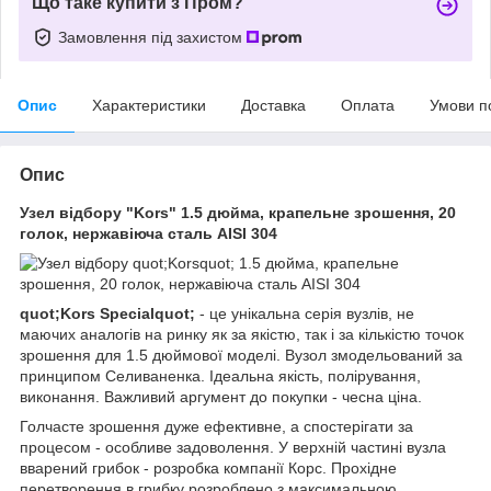
Що таке купити з Пром?
Замовлення під захистом
Опис
Характеристики
Доставка
Оплата
Умови п
Опис
Узел відбору "Kors" 1.5 дюйма, крапельне зрошення, 20
голок, нержавіюча сталь AISI 304
quot;Kors Specialquot;
- це унікальна серія вузлів, не
маючих аналогів на ринку як за якістю, так і за кількістю точок
зрошення для 1.5 дюймової моделі. Вузол змодельований за
принципом Селиваненка. Ідеальна якість, полірування,
виконання. Важливий аргумент до покупки - чесна ціна.
Голчасте зрошення дуже ефективне, а спостерігати за
процесом - особливе задоволення. У верхній частині вузла
вварений грибок - розробка компанії Корс. Прохідне
перетворення в грибку розроблено з максимальною