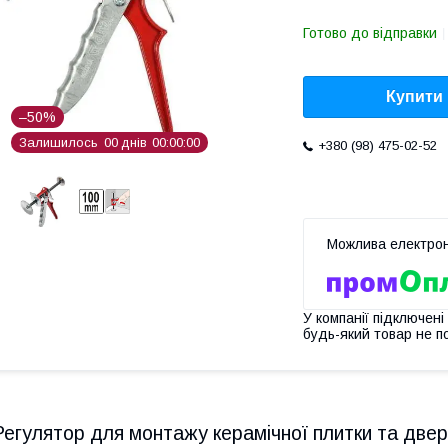
Готово до відправки
Купити
–50%
Залишилось
0
0
днів
0
0
0
0
0
0
+380 (98) 475-02-52
У компанії підключені
будь-який товар не п
Регулятор для монтажу керамічної плитки та две