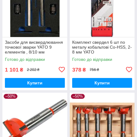
Засоби для висвердлювання
Комплект свердел 6 шт по
точкової зварки YATO 9
металу кобальтові Co-HSS, 2-
елементів , 8/10 мм
8 мм YATO
Готово до відправки
Готово до відправки
1 101
378
₴
₴
2 202 ₴
756 ₴
Купити
Купити
–50%
–50%