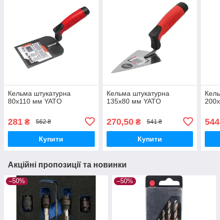
Кельма штукатурна
Кельма штукатурна
Кель
80х110 мм YATO
135х80 мм YATO
200
281
270,50
544
₴
₴
562 ₴
541 ₴
Купити
Купити
Акційні пропозиції та новинки
–50%
–50%