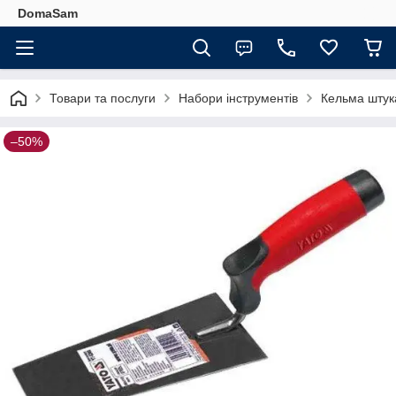
DomaSam
Товари та послуги
Набори інструментів
Кельма штук
–50%