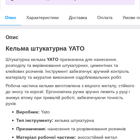
Опис
Характеристики
Доставка
Оплата
Умови п
Опис
Кельма штукатурна YATO
Штукатурна кельма
YATO
призначена для нанесення,
розподілу та вирівнювання штукатурних, цементних та
клейових розчинів. Інструмент забезпечує зручний контроль
матеріалу та акуратне виконання оздоблювальних робіт.
Робоча частина кельми виготовлена з міцного металу, стійкого
до зносу та корозії. Ергономічна ручка зручно лежить у руці і
знижує втому при тривалій роботі, забезпечуючи точність
рухів.
Виробник:
Yato
Тип інструменту:
кельма штукатурна
Призначення:
нанесення та розрівнювання розчинів
Матеріал робочої частини:
зносостійкий метал