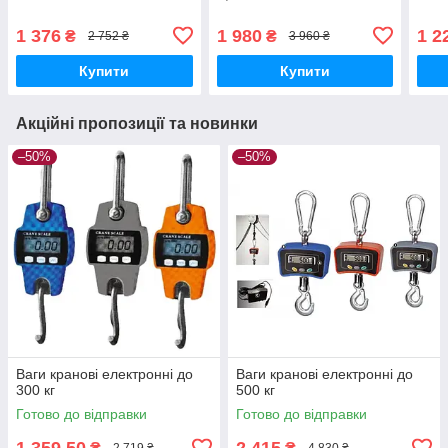
1 376
1 980
1 2
₴
₴
2 752 ₴
3 960 ₴
Купити
Купити
Акційні пропозиції та новинки
–50%
–50%
Ваги кранові електронні до
Ваги кранові електронні до
300 кг
500 кг
Готово до відправки
Готово до відправки
1 359,50
2 415