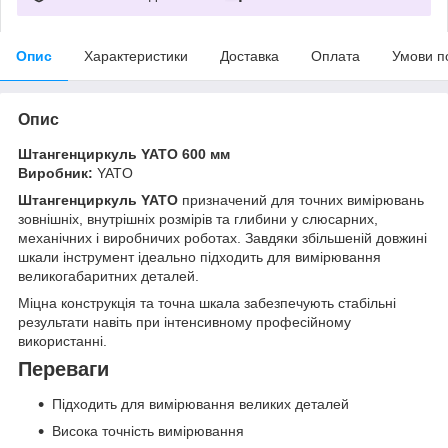
Опис
Характеристики
Доставка
Оплата
Умови п
Опис
Штангенциркуль YATO 600 мм
Виробник:
YATO
Штангенциркуль YATO
призначений для точних вимірювань
зовнішніх, внутрішніх розмірів та глибини у слюсарних,
механічних і виробничих роботах. Завдяки збільшеній довжині
шкали інструмент ідеально підходить для вимірювання
великогабаритних деталей.
Міцна конструкція та точна шкала забезпечують стабільні
результати навіть при інтенсивному професійному
використанні.
Переваги
Підходить для вимірювання великих деталей
Висока точність вимірювання