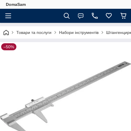
DomaSam
Товари та послуги
Набори інструментів
Штангенцирк
–50%