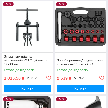
–50%
–50%
Знімач внутрішніх
підшипників YATO, діаметр
Засоби регуляції підшипників
12-38 мм
і сальників 33 шт YATO
Готово до відправки
Готово до відправки
1 015,50
2 539
₴
₴
2 031 ₴
5 078 ₴
Купити
Купити
–50%
–50%