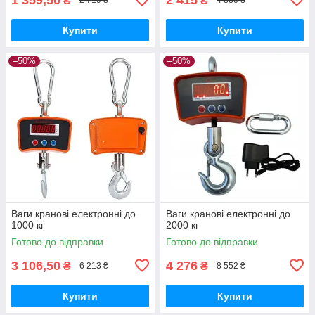
₴
₴
2 719 ₴
4 830 ₴
Купити
Купити
–50%
–50%
Ваги кранові електронні до
Ваги кранові електронні до
1000 кг
2000 кг
Готово до відправки
Готово до відправки
3 106,50
4 276
₴
₴
6 213 ₴
8 552 ₴
Купити
Купити