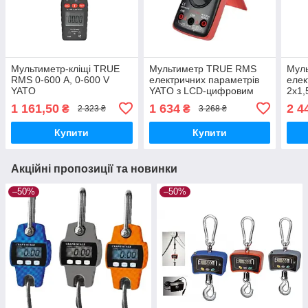
Мультиметр-кліщі TRUE
Мультиметр TRUE RMS
Мул
RMS 0-600 А, 0-600 V
електричних параметрів
елек
YATO
YATO з LCD-цифровим
2х1,
діапазоном
циф
1 161,50
1 634
2 4
₴
₴
2 323 ₴
3 268 ₴
Купити
Купити
Акційні пропозиції та новинки
–50%
–50%