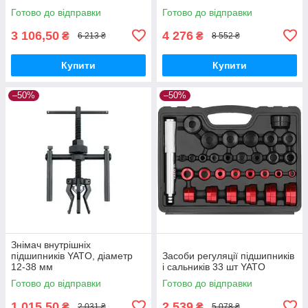
Готово до відправки
Готово до відправки
3 106,50
4 276
₴
₴
6 213 ₴
8 552 ₴
Купити
Купити
–50%
–50%
Знімач внутрішніх
підшипників YATO, діаметр
Засоби регуляції підшипників
12-38 мм
і сальників 33 шт YATO
Готово до відправки
Готово до відправки
1 015,50
2 539
₴
₴
2 031 ₴
5 078 ₴