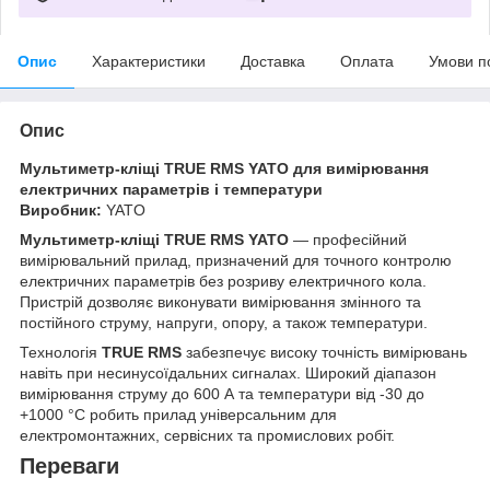
Опис
Характеристики
Доставка
Оплата
Умови п
Опис
Мультиметр-кліщі TRUE RMS YATO для вимірювання
електричних параметрів і температури
Виробник:
YATO
Мультиметр-кліщі TRUE RMS YATO
— професійний
вимірювальний прилад, призначений для точного контролю
електричних параметрів без розриву електричного кола.
Пристрій дозволяє виконувати вимірювання змінного та
постійного струму, напруги, опору, а також температури.
Технологія
TRUE RMS
забезпечує високу точність вимірювань
навіть при несинусоїдальних сигналах. Широкий діапазон
вимірювання струму до 600 А та температури від -30 до
+1000 °C робить прилад універсальним для
електромонтажних, сервісних та промислових робіт.
Переваги